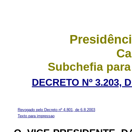
Presidênci
Ca
Subchefia para
DECRETO Nº 3.203, 
Revogado pelo Decreto nº 4.801, de 6.8.2003
Texto para impressao