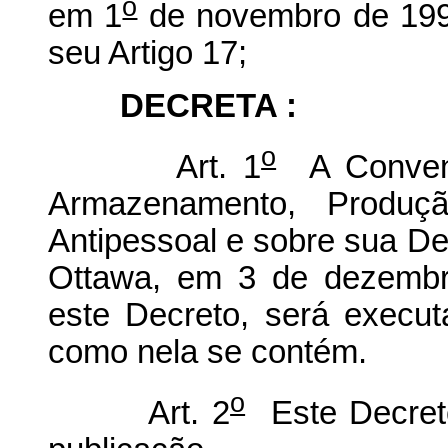
o
em 1
de novembro de 1999
seu Artigo 17;
DECRETA :
o
Art. 1
A Convenç
Armazenamento, Produç
Antipessoal e sobre sua De
Ottawa, em 3 de dezembr
este Decreto, será execut
como nela se contém.
o
Art. 2
Este Decreto