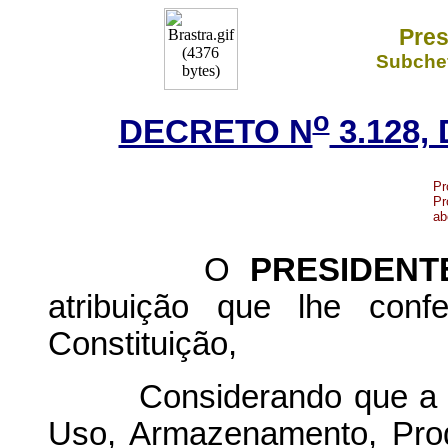
Pres
Subchef
o
DECRETO N
3.128,
Pr
Pr
ab
O
PRESIDENT
atribuição que lhe conf
Constituição,
Considerando que a Con
Uso, Armazenamento, Pro