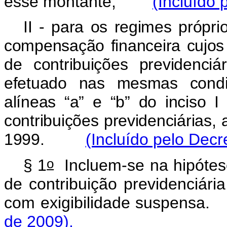
esse montante;
(Incluído 
II - para os regimes própri
compensação financeira cujos 
de contribuições previdenc
efetuado nas mesmas condi
alíneas “a” e “b” do inciso
contribuições previdenciárias,
1999.
(Incluído pelo Decr
o
§ 1
Incluem-se na hipótese
de contribuição previdenciári
com exigibilidade suspe
de 2009).