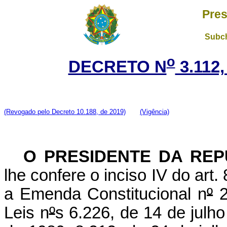
Pres
Subch
o
DECRETO N
3.112
(Revogado pelo Decreto 10.188, de 2019)
(Vigência)
O
PRESIDENTE DA REP
lhe confere o inciso IV do art
a Emenda Constitucional n
º
2
Leis n
º
s 6.226, de 14 de julh