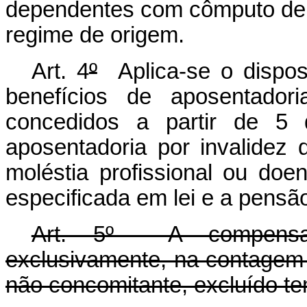
dependentes com cômputo de 
regime de origem.
Art. 4
º
Aplica-se o dispos
benefícios de aposentador
concedidos a partir de 5 
aposentadoria por invalidez 
moléstia profissional ou doe
especificada em lei e a pensã
Art. 5º A compensaçã
exclusivamente, na contagem 
não concomitante, excluído tem