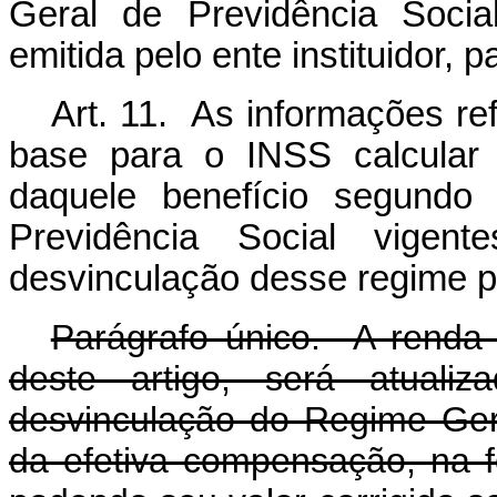
Geral de Previdência Social
emitida pelo ente instituidor, 
Art. 11. As informações ref
base para o INSS calcular 
daquele benefício segund
Previdência Social vig
desvinculação desse regime pe
Parágrafo único. A renda 
deste artigo, será atuali
desvinculação do Regime Gera
da efetiva compensação, na f