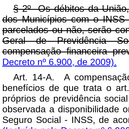
§ 2º Os débitos da União, 
dos Municípios com o INSS 
parcelados ou não, serão co
Geral de Previdência So
compensação financeira previ
Decreto nº 6.900, de 2009).
Art. 14-A. A compensação 
benefícios de que trata o ar
próprios de previdência socia
observada a disponibilidade o
Seguro Social - INSS, de 