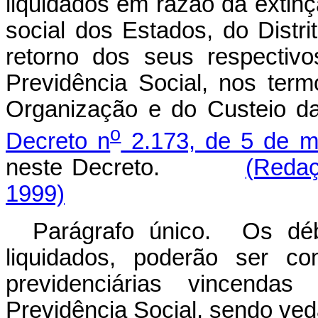
liquidados em razão da extinç
social dos Estados, do Distr
retorno dos seus respectiv
Previdência Social, nos ter
Organização e do Custeio da
o
Decreto n
2.173, de 5 de m
neste Decreto.
(Redaç
1999)
Parágrafo único. Os débi
liquidados, poderão ser c
previdenciárias vincend
Previdência Social, sendo veda