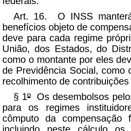
federais.
Art. 16. O INSS manterá
benefícios objeto de compensa
deve para cada regime própri
União, dos Estados, do Dist
como o montante por eles dev
de Previdência Social, como 
recolhimento de contribuições 
§ 1
º
Os desembolsos pelos 
para os regimes instituid
cômputo da compensação fi
incluindo neste cálculo os 