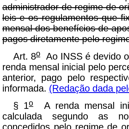
administrador de regime de o
leis e os regulamentos que f
mensal dos benefícios de apo
pagos diretamente pelo regim
o
Art. 8
Ao INSS é devido o v
renda mensal inicial pelo perc
anterior, pago pelo respect
informada.
(Redação dada pelo
o
§ 1
A renda mensal inici
calculada segundo as nor
concedidos pelo regime de o