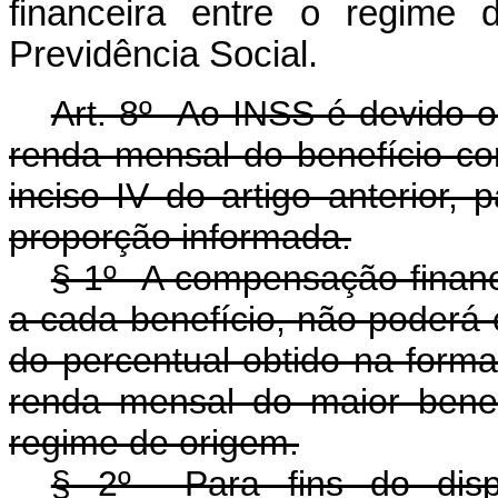
financeira entre o regime
Previdência Social.
Art. 8º Ao INSS é devido o 
renda mensal do benefício co
inciso IV do artigo anterior
proporção informada.
§ 1º A compensação finance
a cada benefício, não poderá 
do percentual obtido na forma 
renda mensal do maior bene
regime de origem.
§ 2º Para fins do dispo