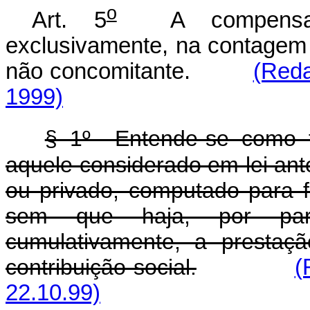
o
Art. 5
A compensação
exclusivamente, na contagem 
não concomitante.
(Reda
1999)
§ 1º Entende-se como te
aquele considerado em lei ant
ou privado, computado para 
sem que haja, por par
cumulativamente, a prestaç
contribuição social.
(
22.10.99)