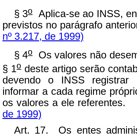
o
§ 3
Aplica-se ao INSS, en
previstos no parágrafo an
nº 3.217, de 1999)
o
§ 4
Os valores não desemb
o
§ 1
deste artigo serão conta
devendo o INSS registrar
informar a cada regime própri
os valores a ele referen
de 1999)
Art. 17. Os entes adminis