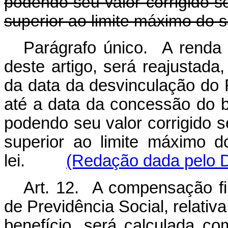
podendo seu valor corrigido se
superior ao limite máximo do sa
Parágrafo único. A renda 
deste artigo, será reajustada
da data da desvinculação do 
até a data da concessão do be
podendo seu valor corrigido s
superior ao limite máximo do
lei.
(Redação dada pelo D
Art. 12. A compensação fi
de Previdência Social, relati
benefício, será calculada c