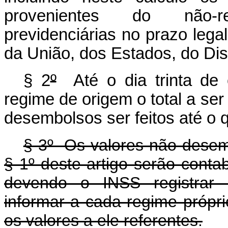
provenientes do não-re
previdenciárias no prazo legal
da União, dos Estados, do Dist
§ 2
º
Até o dia trinta de
regime de origem o total a se
desembolsos ser feitos até o q
§ 3º Os valores não desem
§ 1º deste artigo serão conta
devendo o INSS registrar
informar a cada regime própri
os valores a ele referentes.