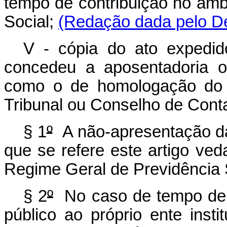
tempo de contribuição no âmb
Social;
(Redação dada pelo De
V - cópia do ato expedid
concedeu a aposentadoria o
como o de homologação do a
Tribunal ou Conselho de Cont
§ 1
º
A não-apresentação da
que se refere este artigo ve
Regime Geral de Previdência So
§ 2
º
No caso de tempo de c
público ao próprio ente inst