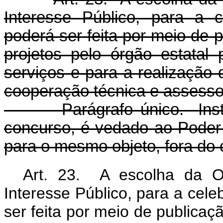
Interesse Público, para a 
poderá ser feita por meio de 
projetos pelo órgão estatal
serviços e para a realização d
cooperação técnica e assesso
Parágrafo único. Ins
concurso, é vedado ao Poder 
para o mesmo objeto, fora do 
Art. 23. A escolha da O
Interesse Público, para a cel
ser feita por meio de publicaç