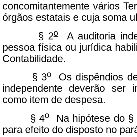
concomitantemente vários Te
órgãos estatais e cuja soma ul
o
§ 2
A auditoria inde
pessoa física ou jurídica hab
Contabilidade.
o
§ 3
Os dispêndios dec
independente deverão ser i
como item de despesa.
o
§ 4
Na hipótese do §
para efeito do disposto no pará