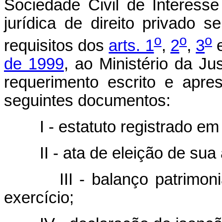
Sociedade Civil de Interesse
jurídica de direito privado 
o
o
o
requisitos dos
arts. 1
,
2
,
3
de 1999
, ao Ministério da J
requerimento escrito e apre
seguintes documentos:
I - estatuto registrado em
II - ata de eleição de sua 
III - balanço patrimo
exercício;