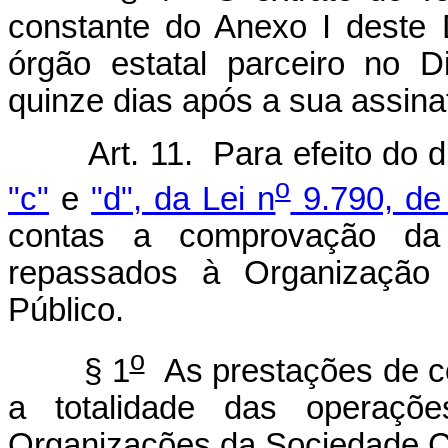
constante do Anexo I deste 
órgão estatal parceiro no D
quinze dias após a sua assina
Art. 11. Para efeito do 
o
"c"
e
"d", da Lei n
9.790, de
contas a comprovação da 
repassados à Organização 
Público.
o
§ 1
As prestações de co
a totalidade das operaçõe
Organizações da Sociedade Civ