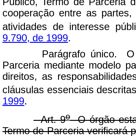
Público, Termo de Parceria 
cooperação entre as partes
atividades de interesse púb
9.790, de 1999
.
Parágrafo único. O Órgã
Parceria mediante modelo pa
direitos, as responsabilidad
cláusulas essenciais descrita
1999
.
o
Art. 9
O órgão estat
Termo de Parceria verificará 