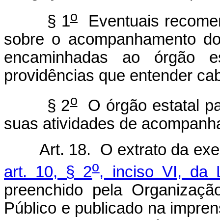
o
§ 1
Eventuais recomen
sobre o acompanhamento dos
encaminhadas ao órgão es
providências que entender cab
o
§ 2
O órgão estatal pa
suas atividades de acompanh
Art. 18. O extrato da exe
o
art. 10, § 2
, inciso VI, da 
preenchido pela Organizaçã
Público e publicado na impren