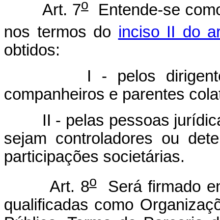
o
Art. 7
Entende-se como 
nos termos do
inciso II do ar
obtidos:
I - pelos dirigentes d
companheiros e parentes colate
II - pelas pessoas jurídic
sejam controladores ou det
participações societárias.
o
Art. 8
Será firmado en
qualificadas como Organizaçõ