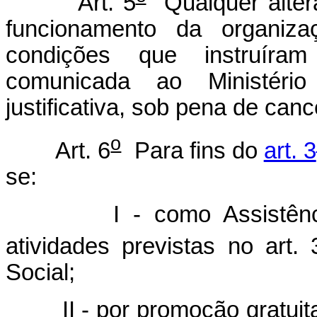
Art. 5
Qualquer altera
funcionamento da organiz
condições que instruíram
comunicada ao Ministéri
justificativa, sob pena de can
o
Art. 6
Para fins do
art. 3
se:
I - como Assistência S
atividades previstas no art. 
Social;
II - por promoção gratuita