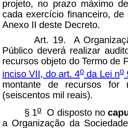
projeto, no prazo máximo d
cada exercício financeiro, d
Anexo II deste Decreto.
Art. 19. A Organizaç
Público deverá realizar audi
recursos objeto do Termo de 
o
o
inciso VII, do art. 4
da Lei n
montante de recursos for 
(seiscentos mil reais).
o
§ 1
O disposto no
capu
a Organização da Sociedade 