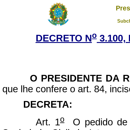
Pres
Subch
o
DECRETO N
3.100,
O
PRESIDENTE DA 
que lhe confere o art. 84, inci
DECRETA:
o
Art. 1
O pedido de q