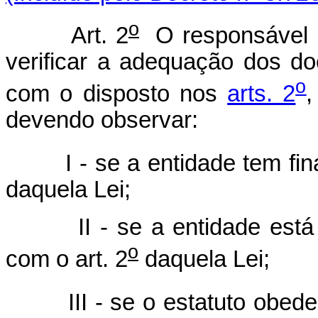
o
Art. 2
O responsável p
verificar a adequação dos do
o
com o disposto nos
arts. 2
devendo observar:
I - se a entidade tem finali
daquela Lei;
II - se a entidade está ex
o
com o art. 2
daquela Lei;
III - se o estatuto obedece