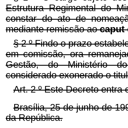
Estrutura Regimental do Mi
constar do ato de nomeação
mediante remissão ao
caput
§ 2
º
Findo o prazo estabel
em comissão, ora remanejad
Gestão, do Ministério 
considerado exonerado o titul
Art. 2
º
Este Decreto entra 
Brasília, 25 de junho de 1
da República.