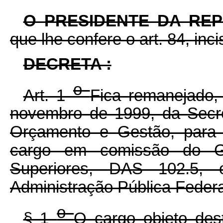
O PRESIDENTE DA RE
que lhe confere o art. 84, inc
DECRETA :
o
Art. 1
Fica remanejado,
novembro de 1999, da Secre
Orçamento e Gestão, para 
cargo em comissão do Gr
Superiores, DAS 102.5, 
Administração Pública Federa
o
§ 1
O cargo objeto des