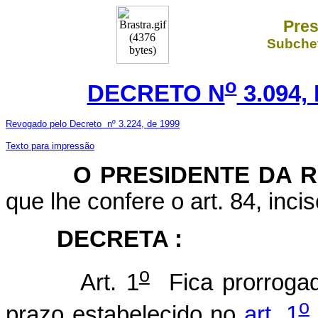
Pres
Subchef
o
DECRETO N
3.094,
Revogado pelo Decreto nº 3.224, de 1999
Texto para impressão
O
PRESIDENTE DA 
que lhe confere o art. 84, inci
DECRETA :
o
Art. 1
Fica prorrogad
o
prazo estabelecido no
art. 1