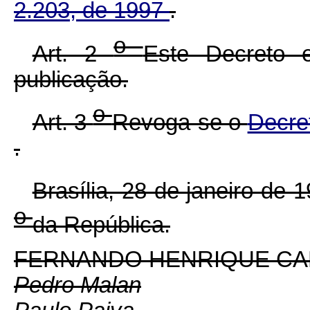
2.203, de 1997
.
o
Art. 2
Este Decreto 
publicação.
o
Art. 3
Revoga-se o
Decre
.
Brasília, 28 de janeiro de 
o
da República.
FERNANDO HENRIQUE C
Pedro Malan