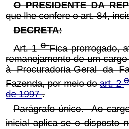
O PRESIDENTE DA RE
que lhe confere o art. 84, inc
DECRETA:
o
Art. 1
Fica prorrogado, a
remanejamento de um cargo
à Procuradoria-Geral da F
Fazenda, por meio do
art. 2
de 1997
.
Parágrafo único. Ao carg
inicial aplica-se o disposto