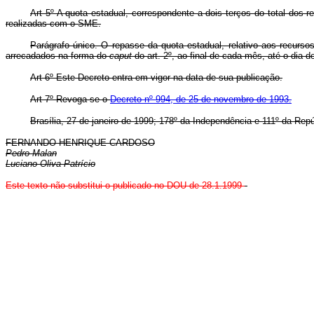
Art 5º A quota estadual, correspondente a dois terços do total dos
realizadas com o SME.
Parágrafo único. O repasse da quota estadual, relativo aos recurs
arrecadados na forma do
caput
do art. 2º, ao final de cada mês, até o dia
Art 6º Este Decreto entra em vigor na data de sua publicação.
Art 7º Revoga-se o
Decreto nº 994, de 25 de novembro de 1993.
Brasília, 27 de janeiro de 1999; 178º da Independência e 111º da Repú
FERNANDO HENRIQUE CARDOSO
Pedro Malan
Luciano Oliva Patrício
Este texto não substitui o publicado no DOU de 28.1.1999