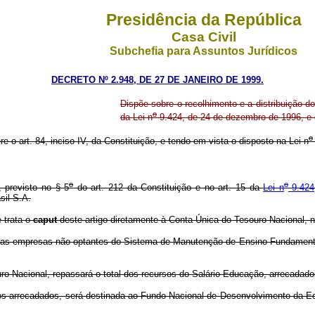
Presidência da República
Casa Civil
Subchefia para Assuntos Jurídicos
DECRETO Nº 2.948, DE 27 DE JANEIRO DE 1999.
Dispõe sobre o recolhimento e a distribuição d
o
da Lei n
9.424, de 24 de dezembro de 1996, e 
o
re o art. 84, inciso IV, da Constituição, e tendo em vista o disposto na Lei n
o
o
 previsto no § 5
do art. 212 da Constituição e no art. 15 da
Lei n
9.424
il S.A.
 trata o
caput
deste artigo diretamente à Conta Única do Tesouro Nacional, n
o das empresas não optantes do Sistema de Manutenção de Ensino Fundamenta
uro Nacional, repassará o total dos recursos do Salário-Educação, arrecadado
ursos arrecadados, será destinada ao Fundo Nacional de Desenvolvimento da 