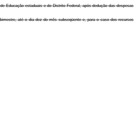
s de Educação estaduais e do Distrito Federal, após dedução das despesas
a bimestre, até o dia dez do mês subseqüente e, para o caso dos recursos