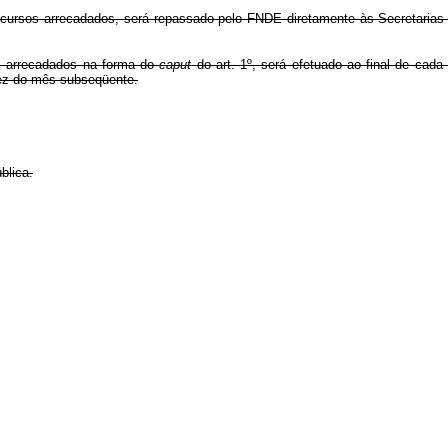
 recursos arrecadados, será repassado pelo FNDE diretamente às Secretaria
os arrecadados na forma do
caput
do art. 1º, será efetuado ao final de cad
 dez do mês subseqüente.
blica.