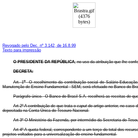
Revogado pelo Dec. nº 3.142, de 16.8.99
Texto para impressão
O PRESIDENTE DA REPÚBLICA
, no uso da atribuição que lhe confe
DECRETA:
o
Art. 1
O recolhimento da contribuição social do Salário-Educação,
Manutenção de Ensino Fundamental - SEM, será efetuado no Banco do Bras
Parágrafo único. O Banco do Brasil S.A. recolherá as receitas de que
Art 2º A contribuição de que trata o
caput
do artigo anterior, no cas
depositada na Conta Única do Tesouro Nacional.
Art 3º O Ministério da Fazenda, por intermédio da Secretaria do Teso
Art 4º A quota federal, correspondente a um terço do total dos rec
projetos voltados para a universalização do ensino fundamental.