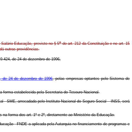
o
o Salário-Educação, previsto no § 5
do art. 212 da Constituição e no art. 15
dá outras providências.
9.424, de 24 de dezembro de 1996,
, de 24 de dezembro de 1996
, pelas empresas optantes pelo Sistema de
a forma estabelecida pela Secretaria do Tesouro Nacional.
l - SME, arrecadada pelo Instituto Nacional do Seguro Social – INSS, será
s na forma dos art. 1º e 2º, diretamente ao Ministério da Educação.
Educação - FNDE a aplicada pela Autarquia no financiamento de programas e