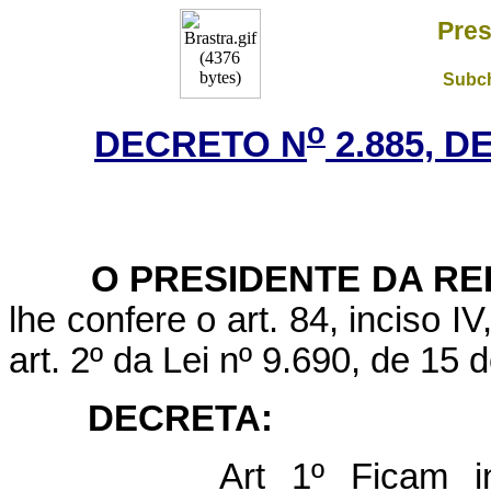
Pres
Subch
o
DECRETO N
2.885, D
O PRESIDENTE DA RE
lhe confere o art. 84, inciso I
art. 2º da Lei nº 9.690, de 15 
DECRETA:
Art 1º Ficam incluíd