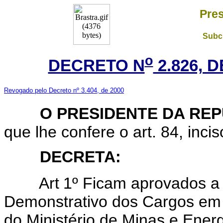
Pres
Subch
o
DECRETO N
2.826, 
Revogado pelo Decreto nº 3.404, de 2000
O PRESIDENTE DA REP
que lhe confere o art. 84, inci
DECRETA:
Art
1º Ficam aprovados a
Demonstrativo dos Cargos em
do Ministério de Minas e Energ