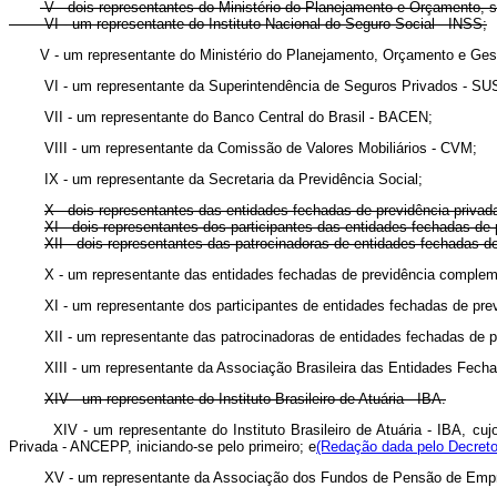
V - dois representantes do Ministério do Planejamento e Orçamento, 
VI - um representante do Instituto Nacional do Seguro Social - INSS;
V - um representante do Ministério do Planejamento, Orçamento e Ges
VI - um representante da Superintendência de Seguros Privados - SU
VII - um representante do Banco Central do Brasil - BACEN;
VIII - um representante da Comissão de Valores Mobiliários - CVM;
IX - um representante da Secretaria da Previdência Social;
X - dois representantes das entidades fechadas de previdência privad
XI - dois representantes dos participantes das entidades fechadas de 
XII - dois representantes das patrocinadoras de entidades fechadas de
X - um representante das entidades fechadas de previdência complem
XI - um representante dos participantes de entidades fechadas de pre
XII - um representante das patrocinadoras de entidades fechadas de p
XIII - um representante da Associação Brasileira das Entidades Fecha
XIV - um representante do Instituto Brasileiro de Atuária - IBA.
XIV - um representante do Instituto Brasileiro de Atuária - IBA, 
Privada - ANCEPP, iniciando-se pelo primeiro; e
(Redação dada pelo Decreto
XV - um representante da Associação dos Fundos de Pensão de Empre