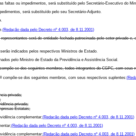
altas ou impedimentos, será substituído pelo Secretário-Executivo do Mini
imentos, será substituído pelo seu Secretário-Adjunto.
e
.
e.
(Redação dada pelo Decreto nº 4.003, de 8.11.2001)
representantes será de entidade fechada patrocinada pelo setor privado e, o
erão indicados pelos respectivos Ministros de Estado.
s pelo Ministro de Estado da Previdência e Assistência Social.
1º compõe-se dos seguintes membros, todos integrantes do CGPC, com seus r
o
compõe-se dos seguintes membros, com seus respectivos suplentes:
(Reda
ncia privada;
;
idência privada;
mpresas Estatais;
vidência complementar;
(Redação dada pelo Decreto nº 4.003, de 8.11.2001)
entar;
(Redação dada pelo Decreto nº 4.003, de 8.11.2001)
evidência complementar;
(Redação dada pelo Decreto nº 4.003, de 8.11.2001)