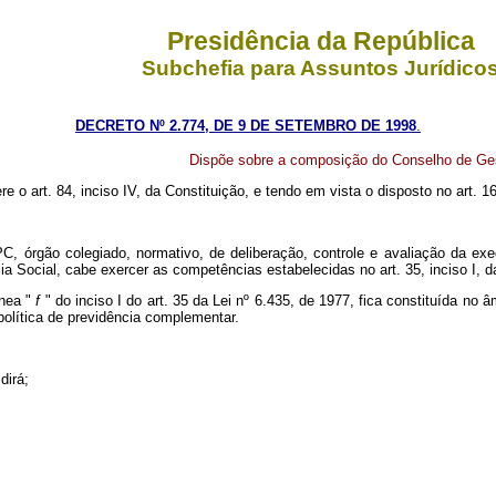
Presidência da República
Subchefia para Assuntos Jurídico
DECRETO Nº 2.774, DE 9 DE SETEMBRO DE 1998
.
Dispõe sobre a composição do Conselho de Ges
re o art. 84, inciso IV, da Constituição, e tendo em vista o disposto no art. 1
o colegiado, normativo, de deliberação, controle e avaliação da execuç
ia Social, cabe exercer as competências estabelecidas no art. 35, inciso I, da
nea "
f
" do inciso I do art. 35 da Lei nº 6.435, de 1977, fica constituída no
política de previdência complementar.
dirá;