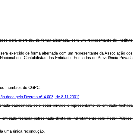
os será exercido, de forma alternada, com um representante do Instituto
será exercido de forma alternada com um representante da Associação dos
Nacional dos Contabilistas das Entidades Fechadas de Previdência Privada
re os membros do CGPC.
ão dada pelo Decreto nº 4.003, de 8.11.2001)
chada patrocinada pelo setor privado e representante de entidade fechada
e entidade fechada patrocinada direta ou indiretamente pelo Poder Público.
a uma única recondução.