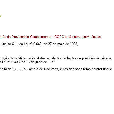
s
tão da Previdência Complementar - CGPC e dá outras providências.
6, inciso XIII, da Lei nº 9.649, de 27 de maio de 1998,
ão da política nacional das entidades fechadas de previdência privada,
 Lei nº 6.435, de 15 de julho de 1977.
 âmbito do CGPC, a Câmara de Recursos, cujas decisões terão caráter final e