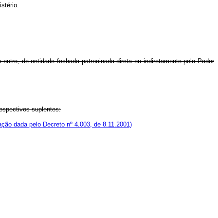
stério.
 outro, de entidade fechada patrocinada direta ou indiretamente pelo Poder
espectivos suplentes:
ção dada pelo Decreto nº 4.003, de 8.11.2001)