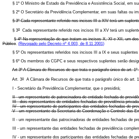
§ 1º O Ministro de Estado da Previdência e Assistência Social, em suas f
§ 2º O Secretário da Previdência Complementar, em suas faltas ou imped
§ 3º Cada representante referido nos incisos III a XIV terá um suplent
o
§ 3
Cada representante referido nos incisos III a XV terá um suplent
§ 4º Na representação de que tratam os incisos X, XI e XII, um dos 
Público
.
(Revogado pelo Decreto nº 4.003, de 8.11.2001)
§ 5º Os representantes referidos nos incisos III a IX e seus suplentes s
§ 6º Os membros do CGPC e seus respectivos suplentes serão designado
Art 3º A Câmara de Recursos de que trata o parágrafo único do art. 
o
Art. 3
A Câmara de Recursos de que trata o parágrafo único do art. 1
I - Secretário da Previdência Complementar, que o presidirá;
II - um representante de patrocinadora de entidade fechada de previdê
III - dois representantes de entidades fechadas de previdência privada
IV - um representante de participantes das entidades fechadas de prev
V - um representante da Secretaria de Coordenação e Controle das E
II - um representante das patrocinadoras de entidades fechadas de pre
III - um representante das entidades fechadas de previdência complem
IV - um representante dos participantes das entidades fechadas de pr