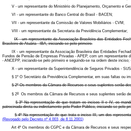
V - um representante do Ministério do Planejamento, Orçamento e Ges
VI - um representante do Banco Central do Brasil - BACEN;
VII - um representante da Comissão de Valores Mobiliários - CVM;
VIII - um representante da Secretaria da Previdência Complementar;
IX - um representante da Associação Brasileira das Entidades Fe
Brasileiro de Atuária - IBA, iniciando-se pelo primeiro.
IX - um representante da Associação Brasileira das Entidades Fech
Fundos de Pensão de Empresas Privadas - APEP, com um representante do I
- ANCEPP, iniciando-se pelo primeiro e seguindo-se na ordem deste inciso;
X - um representante da Superintendência de Seguros Privados - SUS
§ 1º O Secretário da Previdência Complementar, em suas faltas ou imped
§ 2º Os membros da Câmara de Recursos e seus suplentes serão desi
o
§ 2
Os membros da Câmara de Recursos e seus suplentes serão desig
§ 3º Na representação de que tratam os incisos II e IV, os manda
patrocinada direta ou indiretamente pelo Poder Público, iniciando-se pelo pr
§ 4º Na representação de que trata o inciso III, um dos representa
(Revogado pelo Decreto nº 4.003, de 8.11.2001)
Art 4º Os membros do CGPC e da Câmara de Recursos e seus respectivo