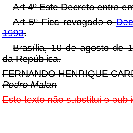
Art 4º Este Decreto entra e
Art 5º Fica revogado o
Dec
1993
.
Brasília, 10 de agosto de 
da República.
FERNANDO HENRIQUE CA
Pedro Malan
Este texto não substitui o pu