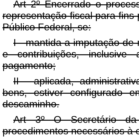
Art 2º Encerrado o processo
representação fiscal para fins
Público Federal, se:
I - mantida a imputação de 
e contribuições, inclusive
pagamento;
II - aplicada, administra
bens, estiver configurado 
descaminho.
Art 3º O Secretário da 
procedimentos necessários à 