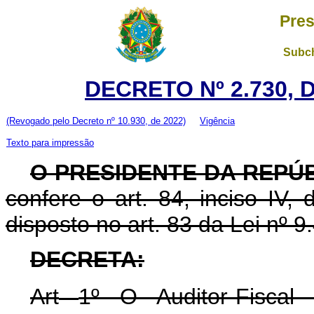
Pres
Subch
DECRETO Nº 2.730, 
(Revogado pelo Decreto nº 10.930, de 2022)
Vigência
Texto para impressão
O PRESIDENTE DA REPÚ
confere o art. 84, inciso IV,
disposto no art. 83 da Lei nº 
DECRETA:
Art
1º O Auditor-Fiscal