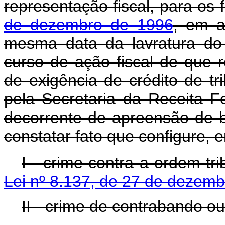
representação fiscal, para os 
de dezembro de 1996
, em a
mesma data da lavratura do
curso de ação fiscal de que r
de exigência de crédito de tr
pela Secretaria da Receita F
decorrente de apreensão de b
constatar fato que configure, 
I - crime contra a ordem tri
Lei nº 8.137, de 27 de dezem
II - crime de contrabando o