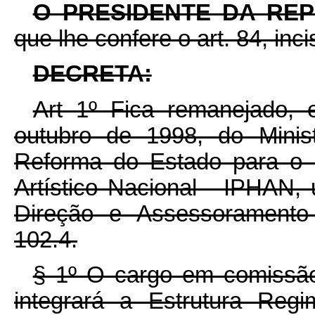
O PRESIDENTE DA RE
que lhe confere o art. 84, inc
DECRETA:
Art 1º Fica remanejado, 
outubro de 1998, do Minis
Reforma do Estado para o In
Artístico Nacional - IPHAN
Direção e Assessoramento
102.4.
§ 1º O cargo em comissão
integrará a Estrutura Regi