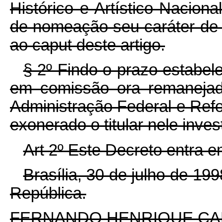
Histórico e Artístico Nacion
de nomeação seu caráter de 
ao caput deste artigo.
§ 2º Findo o prazo estabele
em comissão ora remanejado
Administração Federal e Ref
exonerado o titular nele inves
Art 2º Este Decreto entra e
Brasília, 30 de julho de 19
República.
FERNANDO HENRIQUE C