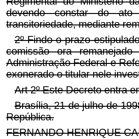
Regimental do Ministério d
devendo constar do ato
transitoriedade, mediante rem
2º Findo o prazo estipulad
comissão ora remanejado s
Administração Federal e Ref
exonerado o titular nele inves
Art 2º Este Decreto entra e
Brasília, 21 de julho de 19
República.
FERNANDO HENRIQUE C