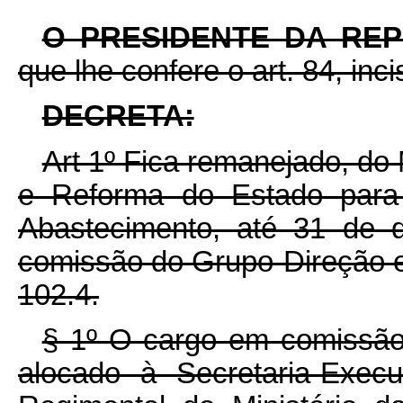
O PRESIDENTE DA REP
que lhe confere o art. 84, inc
DECRETA:
Art 1º Fica remanejado, do 
e Reforma do Estado para 
Abastecimento, até 31 de
comissão do Grupo-Direção 
102.4.
§ 1º O cargo em comissão
alocado à Secretaria-Execu