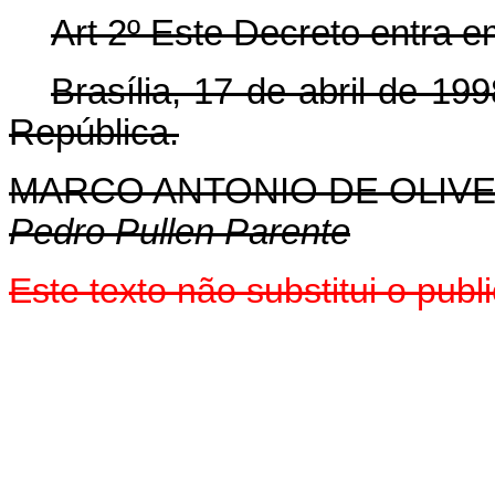
Art 2º Este Decreto entra e
Brasília, 17 de abril de 1
República.
MARCO ANTONIO DE OLIVE
Pedro Pullen Parente
Este texto não substitui o pu