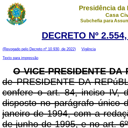
Presidência da
Casa Civ
Subchefia para Assun
DECRETO Nº 2.554,
(Revogado pelo Decreto nº 10.930, de 2022)
Vigência
Texto para impressão
O VICE-PRESIDENTE DA
de PRESIDENTE DA REPúBLICA
confere o art. 84, inciso IV,
disposto no parágrafo único d
janeiro de 1994, com a redaçã
de junho de 1995, e no art. 6º,