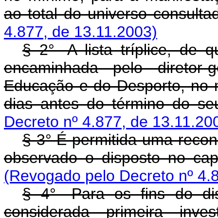
ao total do universo consulta
4.877, de 13.11.2003)
§ 2°- A lista tríplice, de 
encaminhada pelo diretor-
Educação e do Desporto, no 
dias antes do término do se
Decreto nº 4.877, de 13.11.20
§ 3° É permitida uma recon
observado o disposto no capu
(Revogado pelo Decreto nº 4.8
§ 4°- Para os fins do dis
considerada primeira inve