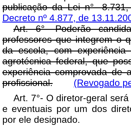
publicação da Lei n°- 8.731,
Decreto nº 4.877, de 13.11.20
Art. 6°- Poderão candida
professores que integrem o 
da escola, com experiência
agrotécnica federal, que po
experiência comprovada de 
profissional.
(Revogado pe
Art. 7°- O diretor-geral ser
e eventuais por um dos dire
por ele designado.