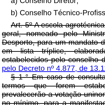
a) Conselho Diretor;
b) Conselho Técnico-Profiss
Art. 5º A escola agrotécnica
geral, nomeado pelo Minis
Desporto, para um mandato de
em lista tríplice, elabor
estabelecidos pelo conselho d
pelo Decreto nº 4.877, de 13.
§ 1-° Em caso de consulta
termos que forem estabel
prevalecerão a votação uninom
no mínimo, para a manifesta