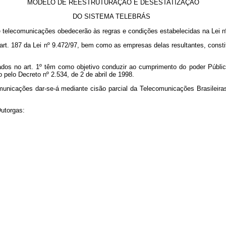
MODELO DE REESTRUTURAÇÃO E DESESTATIZAÇÃO
DO SISTEMA TELEBRÁS
e telecomunicações obedecerão às regras e condições estabelecidas na Lei nº
 art. 187 da Lei nº 9.472/97, bem como as empresas delas resultantes, consti
dos no art. 1º têm como objetivo conduzir ao cumprimento do poder Público
elo Decreto nº 2.534, de 2 de abril de 1998.
comunicações dar-se-á mediante cisão parcial da Telecomunicações Brasileir
Outorgas: