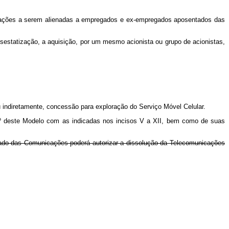
s ações a serem alienadas a empregados e ex-empregados aposentados das
sestatização, a aquisição, por um mesmo acionista ou grupo de acionistas,
ou indiretamente, concessão para exploração do Serviço Móvel Celular.
 3º deste Modelo com as indicadas nos incisos V a XII, bem como de suas
Estado das Comunicações poderá autorizar a dissolução da Telecomunicações