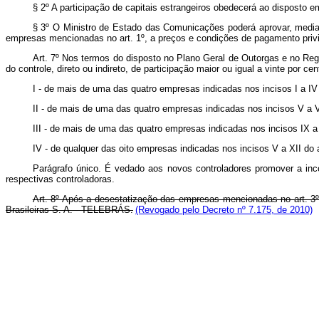
§ 2º A participação de capitais estrangeiros obedecerá ao disposto em
§ 3º O Ministro de Estado das Comunicações poderá aprovar, medi
empresas mencionadas no art. 1º, a preços e condições de pagamento privi
Art. 7º Nos termos do disposto no Plano Geral de Outorgas e no Reg
do controle, direto ou indireto, de participação maior ou igual a vinte por cen
I - de mais de uma das quatro empresas indicadas nos incisos I a IV 
II - de mais de uma das quatro empresas indicadas nos incisos V a VI
III - de mais de uma das quatro empresas indicadas nos incisos IX a 
IV - de qualquer das oito empresas indicadas nos incisos V a XII do 
Parágrafo único. É vedado aos novos controladores promover a inc
respectivas controladoras.
A
rt. 8º Após a desestatização das empresas mencionadas no art. 3º
Brasileiras S. A. - TELEBRÁS.
(Revogado pelo Decreto nº 7.175, de 2010)