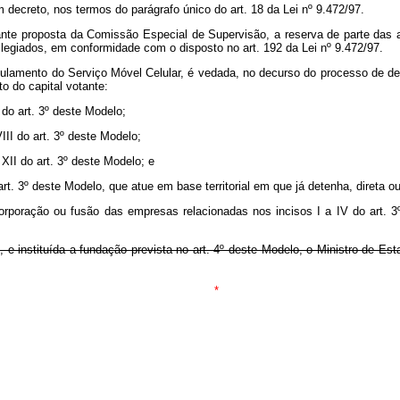
 decreto, nos termos do parágrafo único do art. 18 da Lei nº 9.472/97.
ante proposta da Comissão Especial de Supervisão, a reserva de parte da
legiados, em conformidade com o disposto no art. 192 da Lei nº 9.472/97.
ulamento do Serviço Móvel Celular, é vedada, no decurso do processo de de
to do capital votante:
do art. 3º deste Modelo;
II do art. 3º deste Modelo;
XII do art. 3º deste Modelo; e
art. 3º deste Modelo, que atue em base territorial em que já detenha, direta 
orporação ou fusão das empresas relacionadas nos incisos I a IV do art.
, e instituída a fundação prevista no art. 4º deste Modelo, o Ministro de 
*