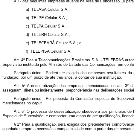
XII - das seguintes empresas atuante na Área de Concessão 10 para 
a) TELASA Celular S.A.;
b) TELPE Celular S.A.;
c) TELPA Celular S.A.;
d) TELERN Celular S.A.;
e) TELECEARÁ Celular S.A.; e
f) TELEPISA Celular S.A.
Art. 4º Fica a Telecomunicações Brasileiras S.A. - TELEBRÁS autor
Supervisão instituída pelo Ministro de Estado das Comunicações, em confor
Parágrafo único - Poderá ser exigido das empresas resultantes da
fundação, por um prazo de até três anos, a contar de sua instituição.
Art. 5º A desestatização das empresas mencionadas no art. 3º d
asseguram, direta ou indiretamente, preponderância nas deliberações sociai
Parágrafo único - Por proposta da Comissão Especial de Supervis
mencionadas no
caput
.
Art. 6º O processo de desestatização obedecerá aos princípios de 
Especial de Supervisão, e comportar uma etapa de pré-qualificação, ficando
§ 1º Para a qualificação, será exigida dos pretendentes comprovaçã
guardada sempre a necessária compatibilidade com o porte das empresas o