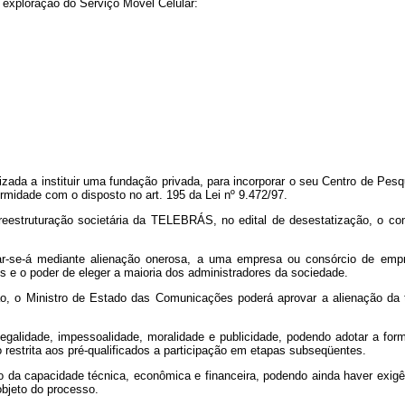
exploração do Serviço Móvel Celular:
izada a instituir uma fundação privada, para incorporar o seu Centro de Pe
midade com o disposto no art. 195 da Lei nº 9.472/97.
 reestruturação societária da TELEBRÁS, no edital de desestatização, o co
ar-se-á mediante alienação onerosa, a uma empresa ou consórcio de empr
s e o poder de eleger a maioria dos administradores da sociedade.
ão, o Ministro de Estado das Comunicações poderá aprovar a alienação da 
legalidade, impessoalidade, moralidade e publicidade, podendo adotar a for
 restrita aos pré-qualificados a participação em etapas subseqüentes.
o da capacidade técnica, econômica e financeira, podendo ainda haver exig
bjeto do processo.