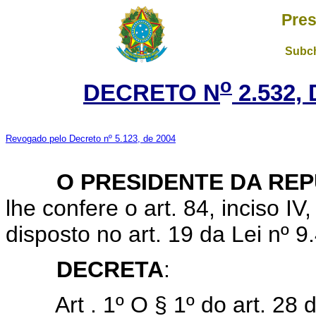
Pres
Subch
o
DECRETO N
2.532,
Revogado pelo Decreto nº 5.123, de 2004
O PRESIDENTE DA RE
lhe confere o art. 84, inciso IV
disposto no art. 19 da Lei nº 
DECRETA
:
Art . 1º O § 1º do art. 28 