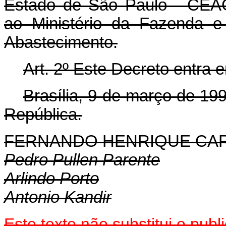
Estado de São Paulo - CEAG
ao Ministério da Fazenda e 
Abastecimento.
Art. 2º Este Decreto entra 
Brasília, 9 de março de 19
República.
FERNANDO HENRIQUE CA
Pedro Pullen Parente
Arlindo Porto
Antonio Kandir
Este texto não substitui o pub