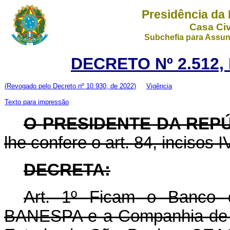
Presidência da
Casa Civ
Subchefia para Assun
DECRETO Nº 2.512,
(Revogado pelo Decreto nº 10.930, de 2022)
Vigência
Texto para impressão
O
PRESIDENTE DA REP
lhe confere o art. 84, incisos I
DECRETA:
Art. 1º Ficam o Banco 
BANESPA e a Companhia de E