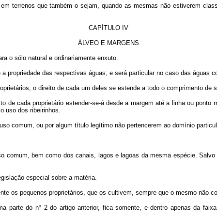
as em terrenos que também o sejam, quando as mesmas não estiverem class
CAPÍTULO IV
ÁLVEO E MARGENS
ra o sólo natural e ordinariamente enxuto.
 a propriedade das respectivas águas; e será particular no caso das águas c
roprietários, o direito de cada um deles se estende a todo o comprimento de s
o de cada proprietário estender-se-á desde a margem até a linha ou ponto m
o uso dos ribeirinhos.
 uso comum, ou por algum título legítimo não pertencerem ao domínio particul
 uso comum, bem como dos canais, lagos e lagoas da mesma espécie. Salvo 
gislação especial sobre a matéria.
mente os pequenos proprietários, que os cultivem, sempre que o mesmo não col
ma parte do nº 2 do artigo anterior, fica somente, e dentro apenas da fai