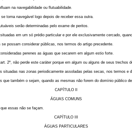
fluam na navegabilidade ou flutuabilidade.
o se torna navegável logo depois de receber essa outra.
lutuáveis serão determinadas pelo exame de peritos.
s situadas em um só prédio particular e por ele exclusivamente cercado, qu
s se possam considerar públicas, nos termos do artigo precedente.
o consideradas perenes as águas que secarem em algum estio forte.
 art. 2º, não perde este caráter porque em algum ou alguns de seus trechos d
s situadas nas zonas periodicamente assoladas pelas secas, nos termos e de
renos que também o sejam, quando as mesmas não forem do domínio público 
CAPÍTULO II
ÁGUAS COMUNS
e que essas não se façam.
CAPÍTULO III
ÁGUAS PARTICULARES