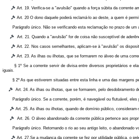
Art. 19. Verifica-se a "avulsão" quando a força súbita da corrente a
Art. 20 O dono daquele poderá reclamá-lo ao deste, a quem é perm
Parágrafo único. Não se verificando esta reclamação no prazo de um an
Art. 21. Quando a "avulsão" for de coisa não susceptível de aderênc
Art. 22. Nos casos semelhantes, aplicam-se à "avulsão" os disposi
Art. 23. As ilhas ou ilhotas, que se formarem no álveo de uma corr
§ 1º Se a corrente servir de divisa entre diversos proprietários e 
iguais.
§ 2º As que estiverem situadas entre esta linha e uma das margens pe
Art. 24. As ilhas ou ilhotas, que se formarem, pelo desdobramento d
Parágrafo único. Se a corrente, porém, é navegável ou flutuável, eles
Art. 25. As ilhas ou ilhotas, quando de domínio público, considera
Art. 26. O álveo abandonado da corrente pública pertence aos prop
Parágrafo único. Retornando o rio ao seu antigo leito, o abandonado 
Art. 27.Se a mudança da corrente se fez por utilidade pública, o p