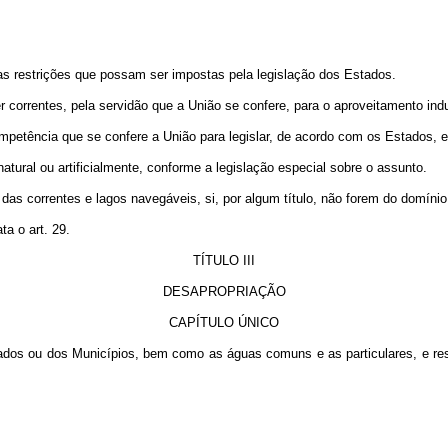
 as restrições que possam ser impostas pela legislação dos Estados.
 correntes, pela servidão que a União se confere, para o aproveitamento indu
competência que se confere a União para legislar, de acordo com os Estados,
tural ou artificialmente, conforme a legislação especial sobre o assunto.
s correntes e lagos navegáveis, si, por algum título, não forem do domínio f
ta o art. 29.
TÍTULO III
DESAPROPRIAÇÃO
CAPÍTULO ÚNICO
tados ou dos Municípios, bem como as águas comuns e as particulares, e re