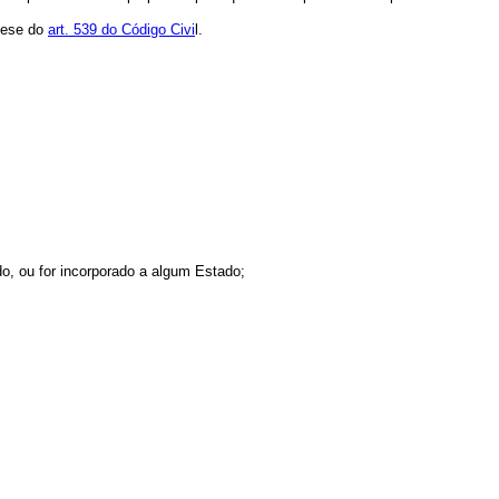
ótese do
art. 539 do Código Civi
l.
do, ou for incorporado a algum Estado;