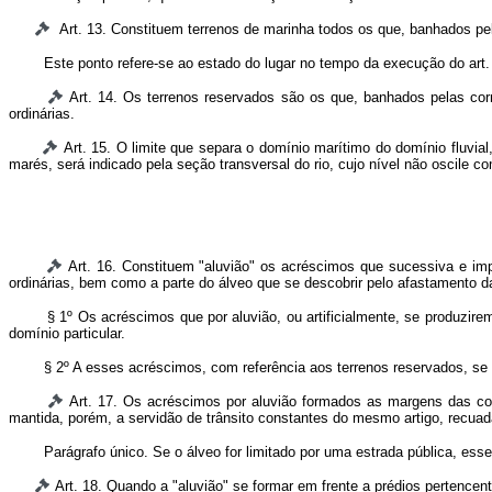
Art. 13. Constituem terrenos de marinha todos os que, banhados pe
Este ponto refere-se ao estado do lugar no tempo da execução do art. 51
Art. 14. Os terrenos reservados são os que, banhados pelas cor
ordinárias.
Art. 15. O limite que separa o domínio marítimo do domínio fluvia
marés, será indicado pela seção transversal do rio, cujo nível não oscile c
Art. 16. Constituem "aluvião" os acréscimos que sucessiva e i
ordinárias, bem como a parte do álveo que se descobrir pelo afastamento d
§ 1º Os acréscimos que por aluvião, ou artificialmente, se produzir
domínio particular.
§ 2º A esses acréscimos, com referência aos terrenos reservados, se a
Art. 17. Os acréscimos por aluvião formados as margens das cor
mantida, porém, a servidão de trânsito constantes do mesmo artigo, recuada
Parágrafo único. Se o álveo for limitado por uma estrada pública, esse
Art. 18. Quando a "aluvião" se formar em frente a prédios pertencen