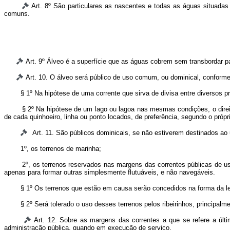
Art. 8º São particulares as nascentes e todas as águas situad
comuns.
Art. 9º Álveo é a superfície que as águas cobrem sem transbordar pa
Art. 10. O álveo será público de uso comum, ou dominical, conforme
§ 1º Na hipótese de uma corrente que sirva de divisa entre diversos p
§ 2º Na hipótese de um lago ou lagoa nas mesmas condições, o direit
de cada quinhoeiro, linha ou ponto locados, de preferência, segundo o própri
Art. 11. São públicos dominicais, se não estiverem destinados ao
1º, os terrenos de marinha;
2º, os terrenos reservados nas margens das correntes públicas de
apenas para formar outras simplesmente flutuáveis, e não navegáveis.
§ 1º Os terrenos que estão em causa serão concedidos na forma da le
§ 2º Será tolerado o uso desses terrenos pelos ribeirinhos, principal
Art. 12. Sobre as margens das correntes a que se refere a últi
administração pública, quando em execução de serviço.