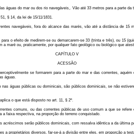
las águas do mar ou dos rio navegáveis,. Vão até 33 metros para a parte da
, § 14, da lei de 15/11/1831.
rentes navegáveis, fora do alcance das marés, vão até a distância de 15 
l, para o efeito de medirem-se ou demarcarem-se 33 (trinta e três), ou 15 (q
om a maré ou, praticamente, por qualquer fato geológico ou biológico que ate
CAPÍTULO V
ACESSÃO
mperceptivelmente se formarem para a parte do mar e das correntes, aqué
as águas.
em nas águas públicas ou dominicais, são públicos dominicais, se não estiv
plica o que está disposto no art. 11, § 2º.
rentes comuns, ou das correntes públicas de uso comum a que se refere o 
 a faixa respectiva, na proporção do terreno conquistado.
s acréscimos serão públicos dominicais, com ressalva idêntica a da última par
tes a proprietários diversos, far-se-á a divisão entre eles, em proporção a 