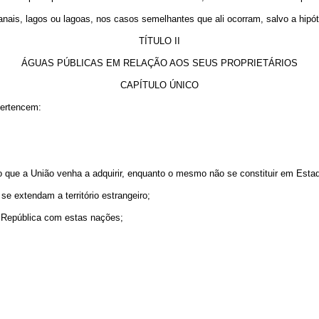
anais, lagos ou lagoas, nos casos semelhantes que ali ocorram, salvo a hip
TÍTULO II
ÁGUAS PÚBLICAS EM RELAÇÃO AOS SEUS PROPRIETÁRIOS
CAPÍTULO ÚNICO
pertencem:
ório que a União venha a adquirir, enquanto o mesmo não se constituir em Esta
e extendam a território estrangeiro;
a República com estas nações;