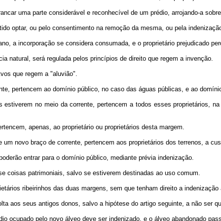
rrancar uma parte considerável e reconhecível de um prédio, arrojando-a sobre
itido optar, ou pelo consentimento na remoção da mesma, ou pela indenizaçã
o, a incorporação se considera consumada, e o proprietário prejudicado perde 
ia natural, será regulada pelos princípios de direito que regem a invenção.
tvos que regem a "aluvião".
ente, pertencem ao domínio público, no caso das águas públicas, e ao domínio
elas estiverem no meio da corrente, pertencem a todos esses proprietários, n
rtencem, apenas, ao proprietário ou proprietários desta margem.
e um novo braço de corrente, pertencem aos proprietários dos terrenos, a cu
 poderão entrar para o domínio público, mediante prévia indenização.
m-se coisas patrimoniais, salvo se estiverem destinadas ao uso comum.
rietários ribeirinhos das duas margens, sem que tenham direito a indenizaçã
volta aos seus antigos donos, salvo a hipótese do artigo seguinte, a não ser
rédio ocupado pelo novo álveo deve ser indenizado, e o álveo abandonado pas