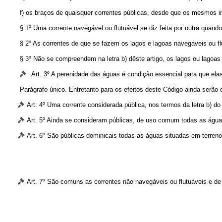
f) os braços de quaisquer correntes públicas, desde que os mesmos in
§ 1º Uma corrente navegável ou flutuável se diz feita por outra quand
§ 2º As correntes de que se fazem os lagos e lagoas navegáveis ou f
§ 3º Não se compreendem na letra b) dêste artigo, os lagos ou lagoa
Art. 3º A perenidade das águas é condição essencial para que ela
Parágrafo único. Entretanto para os efeitos deste Código ainda serã
Art. 4º Uma corrente considerada pública, nos termos da letra b) do
Art. 5º Ainda se consideram públicas, de uso comum todas as água
Art. 6º São públicas dominicais todas as águas situadas em ter
Art. 7º São comuns as correntes não navegáveis ou flutuáveis e d