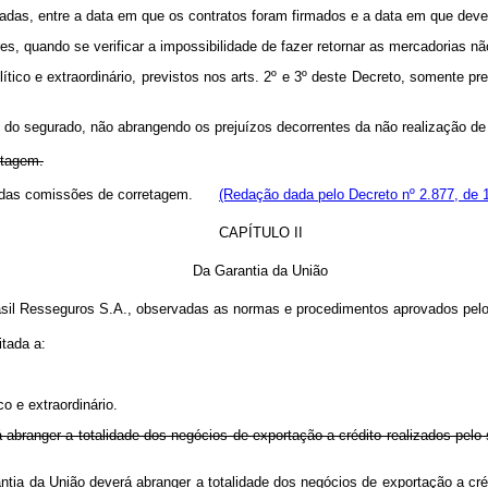
atadas, entre a data em que os contratos foram firmados e a data em que deve
es, quando se verificar a impossibilidade de fazer retornar as mercadorias nã
olítico e extraordinário, previstos nos arts. 2º e 3º deste Decreto, somente
vas do segurado, não abrangendo os prejuízos decorrentes da não realização 
etagem.
devidas comissões de corretagem.
(Redação dada pelo Decreto nº 2.877, de 
CAPÍTULO II
Da Garantia da União
Brasil Resseguros S.A., observadas as normas e procedimentos aprovados pel
itada a:
o e extraordinário.
 abranger a totalidade dos negócios de exportação a crédito realizados pelo
ntia da União deverá abranger a totalidade dos negócios de exportação a créd