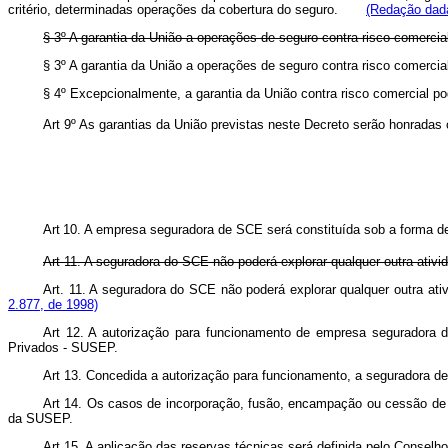
critério, determinadas operações da cobertura do seguro.
(Redação dada
§ 3º A garantia da União a operações de seguro contra risco comerci
§ 3º A garantia da União a operações de seguro contra risco comer
§ 4º Excepcionalmente, a garantia da União contra risco comercial po
Art 9º As garantias da União previstas neste Decreto serão honradas
Art
10. A empresa seguradora de SCE será constituída sob a forma d
Art 11. A seguradora do SCE não poderá explorar qualquer outra ativ
Art. 11. A seguradora do SCE não poderá explorar qualquer outra a
2.877, de 1998)
Art 12. A autorização para funcionamento de empresa seguradora 
Privados - SUSEP.
Art 13. Concedida a autorização para funcionamento, a seguradora de
Art 14. Os casos de incorporação, fusão, encampação ou cessão de op
da SUSEP.
Art 15. A aplicação das reservas técnicas será definida pelo Conselh