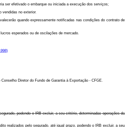
ria ser efetivado o embarque ou iniciada a execução dos serviços;
o vendidas no exterior.
 prevalecerão quando expressamente notificadas nas condições do contrato de
de lucros esperados ou de oscilações de mercado.
1998)
o Conselho Diretor do Fundo de Garantia à Exportação - CFGE.
 segurado, podendo o IRB excluir, a seu critério, determinadas operações da
ito realizados pelo segurado, até igual prazo, podendo o IRB excluir, a seu