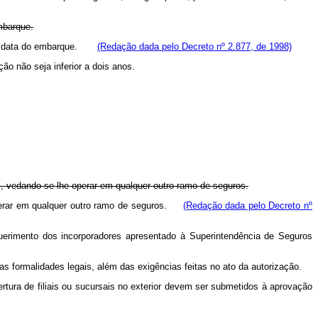
mbarque.
do da data do embarque.
(Redação dada pelo Decreto nº 2.877, de 1998)
ão não seja inferior a dois anos.
E, vedando-se-lhe operar em qualquer outro ramo de seguros.
 operar em qualquer outro ramo de seguros.
(Redação dada pelo Decreto nº
uerimento dos incorporadores apresentado à Superintendência de Seguros
 formalidades legais, além das exigências feitas no ato da autorização.
rtura de filiais ou sucursais no exterior devem ser submetidos à aprovação