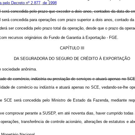
 pelo Decreto nº 2.877, de 1998
al será concedida pelo prazo que exceder a dois anos, contados da data do e
cial será concedida para operações com prazo superior a dois anos, conta
derá ser concedida pelo prazo total da operação, desde que o prazo da operaç
 com recursos originários do Fundo de Garantia à Exportação - FGE.
CAPÍTULO III
DA SEGURADORA DO SEGURO DE CRÉDITO À EXPORTAÇÃO
e sociedade anônima.
idade de comércio, indústria ou prestação de serviços e atuará apenas no SC
tividade de comércio ou indústria e atuará apenas no SCE, vedando-se-lhe
de SCE será concedida pelo Ministro de Estado da Fazenda, mediante req
ve comprovar perante a SUSEP, em até noventa dias, haver cumprido todas as
erações, transferência de controle acionário, alterações de estatutos e abe
o Monetário Nacional.