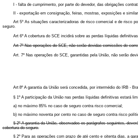
I - falta de cumprimento, por parte do devedor, das obrigações contr
II - exportação em consignação, feiras, mostras, exposições e similar
Art 5º As situações caracterizadoras de risco comercial e de risco p
seguro.
Art 6º A cobertura do SCE incidirá sobre as perdas líquidas definiti
Art 7º Nas operações do SCE, não serão devidas comissões de corr
Art. 7º Nas operações do SCE, garantidas pela União, não serão 
Art
8º A garantia da União será concedida, por intermédio do IRB - 
§ 1º A participação da União nas perdas líquidas definitivas estará lim
a) no máximo 85% no caso de seguro contra risco comercial;
b) no máximo noventa por cento no caso de seguro contra risco polític
§ 2º A garantia da União, observados os parágrafos seguintes, deverá
cobertura do seguro.
§ 2º Para as operações com prazo de até cento e oitenta dias, a gara