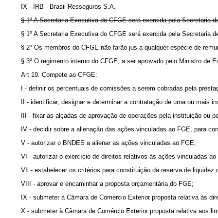
IX - IRB - Brasil Resseguros S.A.
§ 1º A Secretaria Executiva do CFGE será exercida pela Secretaria d
§ 1º A Secretaria Executiva do CFGE será exercida pela Secretari
§ 2º Os membros do CFGE não farão jus a qualquer espécie de remun
§ 3º O regimento interno do CFGE, a ser aprovado pelo Ministro de 
Art 19. Compete ao CFGE:
I - definir os percentuais de comissões a serem cobradas pela presta
II - identificar, designar e determinar a contratação de uma ou mais 
III - fixar as alçadas de aprovação de operações pela instituição ou p
IV - decidir sobre a alienação das ações vinculadas ao FGE, para cons
V - autorizar o BNDES a alienar as ações vinculadas ao FGE;
VI - autorizar o exercício de direitos relativos às ações vinculadas a
VIl - estabelecer os critérios para constituição da reserva de liquidez
VIII - aprovar e encaminhar a proposta orçamentária do FGE;
IX - submeter à Câmara de Comércio Exterior proposta relativa às dire
X - submeter à Câmara de Comércio Exterior proposta relativa aos lim