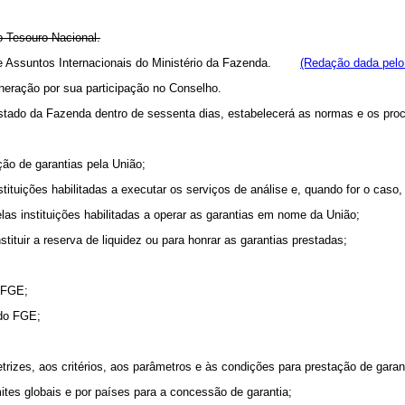
o Tesouro Nacional.
a de Assuntos Internacionais do Ministério da Fazenda.
(Redação dada pelo 
eração por sua participação no Conselho.
Estado da Fazenda dentro de sessenta dias, estabelecerá as normas e os pro
ção de garantias pela União;
instituições habilitadas a executar os serviços de análise e, quando for o c
elas instituições habilitadas a operar as garantias em nome da União;
tituir a reserva de liquidez ou para honrar as garantias prestadas;
o FGE;
 do FGE;
trizes, aos critérios, aos parâmetros e às condições para prestação de garan
ites globais e por países para a concessão de garantia;