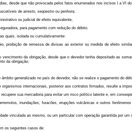
0 dias, desde que não provocada pelos fatos enumerados nos incisos I a VI do 
uscetíveis de arresto, seqüestro ou penhora;
istrativo ou judicial de efeito equivalente;
seguradora, para pagamento com redução do débito.
nas quais, isolada ou cumulativamente:
o, proibição de remessa de divisas ao exterior ou medida de efeito simila
a do vencimento da obrigação, desde que o devedor tenha depositado as som
to da obrigação;
de âmbito generalizado no país do devedor, não se realize o pagamento do débi
de organismos internacionais, posterior aos contratos firmados, resulte a impo
, recupere sua mercadoria para evitar um risco político latente e, em conseqü
erremotos, inundações, furacões, erupções vulcânicas e outros fenômenos 
ntidade vinculada ao mesmo, ou um particular com operação garantida por um
ém os seguintes casos de: