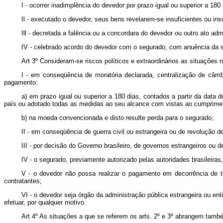
I - ocorrer inadimplência do devedor por prazo igual ou superior a 18
Il - executado o devedor, seus bens revelarem-se insuficientes ou ins
Ill - decretada a falência ou a concordara do devedor ou outro ato admin
IV - celebrado acordo do devedor com o segurado, com anuência da 
Art 3º Consideram-se riscos políticos e extraordinários as situações 
I - em conseqüência de moratória declarada, centralização de câmbi
pagamento:
a) em prazo igual ou superior a 180 dias, contados a partir da dat
país ou adotado todas as medidas ao seu alcance com vistas ao cumprimen
b) na moeda convencionada e disto resulte perda para o segurado;
II - em conseqüência de guerra civil ou estrangeira ou de revolução 
III - por decisão do Governo brasileiro, de governos estrangeiros ou 
IV - o segurado, previamente autorizado pelas autoridades brasileiras
V - o devedor não possa realizar o pagamento em decorrência de t
contratantes;
VI - o devedor seja órgão da administração pública estrangeira ou e
efetuar, por qualquer motivo.
Art 4º As situações a que se referem os arts. 2º e 3º abrangem tamb