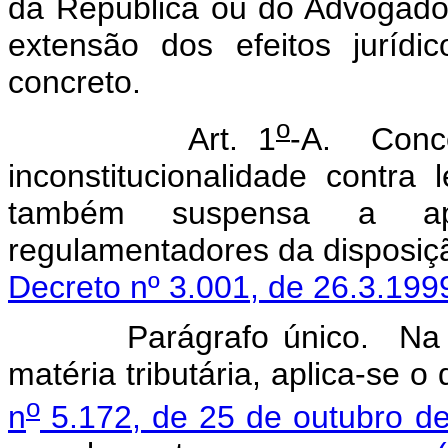
da República ou do Advogado-
extensão dos efeitos juríd
concreto.
o
Art. 1
-A. Conce
inconstitucionalidade contra 
também suspensa a apl
regulamentadores da disp
Decreto nº 3.001, de 26.3.199
Parágrafo único. Na hipó
matéria tributária, aplica-se o
o
n
5.172, de 25 de outubro d