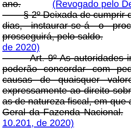
ano.
(Revogado pelo De
§ 2º Deixada de cumprir qual
dias, instaurar-se-á o p
prosseguirá, pelo saldo.
de 2020)
Art. 9º As autoridades 
poderão concordar com ped
causas de quaisquer valor
expressamente ao direito sob
as de natureza fiscal, em que
Geral da Fazenda Nacional.
10.201, de 2020)