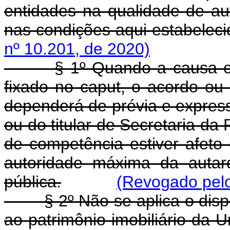
entidades na qualidade de aut
nas condições aqui estabeleci
nº 10.201, de 2020)
§ 1º Quando a causa envolv
fixado no caput, o acordo ou
dependerá de prévia e express
ou do titular de Secretaria da
de competência estiver afeto
autoridade máxima da autar
pública.
(Revogado pelo
§ 2º Não se aplica o dispost
ao patrimônio imobiliário da U