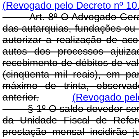
(Revogado pelo Decreto nº 10
Art. 8º O Advogado-Ger
das autarquias, fundações ou
autorizar a realização de ac
autos dos processos ajuiza
recebimento de débitos de va
(cinqüenta mil reais), em p
máximo de trinta, observa
anterior.
(Revogado pelo
§ 1º O saldo devedor será a
da Unidade Fiscal de Refer
prestação mensal incidirão 