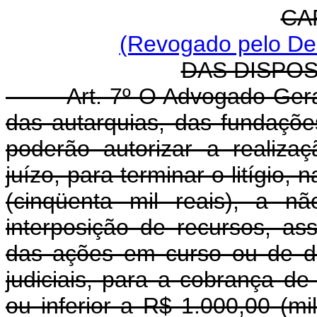
CAP
(Revogado pelo Dec
DAS DISPOS
Art. 7º O Advogado-Ger
das autarquias, das fundaçõe
poderão autorizar a realiz
juízo, para terminar o litígio,
(cinqüenta mil reais), a n
interposição de recursos, a
das ações em curso ou de de
judiciais, para a cobrança de 
ou inferior a R$ 1.000,00 (mi