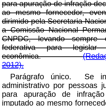
para apuração de infração de
ao mesmo fornecedor, event
dirimido pela Secretaria Naci
a Comissão Nacional Perma
CNPDC, levando sempre e
federativa para legislar
econômica.
(Redaç
2012).
Parágrafo único. Se i
administrativo por pessoas jur
para apuração de infraçã
imputado ao mesmo fornecedor