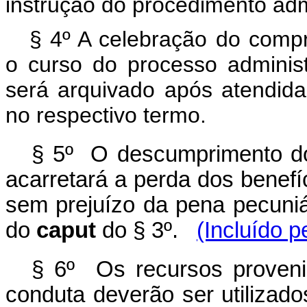
instrução do procedimento admi
§ 4º A celebração do comp
o curso do processo administ
será arquivado após atendida
no respectivo termo.
§ 5º O descumprimento do
acarretará a perda dos benef
sem prejuízo da pena pecuniári
do
caput
do § 3º.
(Incluído p
§ 6º Os recursos proveni
conduta deverão ser utilizad