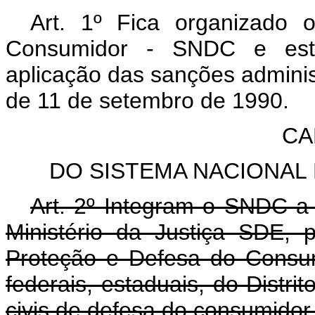
Art. 1º Fica organizado
Consumidor - SNDC e esta
aplicação das sanções administ
de 11 de setembro de 1990.
CA
DO SISTEMA NACIONAL
Art. 2º Integram o SNDC a 
Ministério da Justiça SDE,
Proteção e Defesa do Consu
federais, estaduais, do Distri
civis de defesa do consumidor