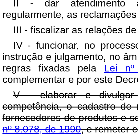
II - dar atendimento a
regularmente, as reclamaçõe
III - fiscalizar as relações 
IV - funcionar, no process
instrução e julgamento, no âm
regras fixadas pela
Lei nº
complementar e por este Decr
V - elaborar e divulga
competência, o cadastro de
fornecedores de produtos e se
nº 8.078, de 1990
, e remeter 