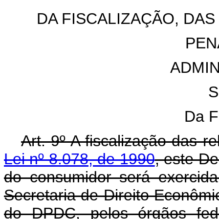
DA FISCALIZAÇÃO, DAS
PEN
ADMIN
S
Da F
Art. 9º A fiscalização das 
Lei nº 8.078, de 1990
, este D
do consumidor será exercida 
Secretaria de Direito Econômic
do DPDC, pelos órgãos fede