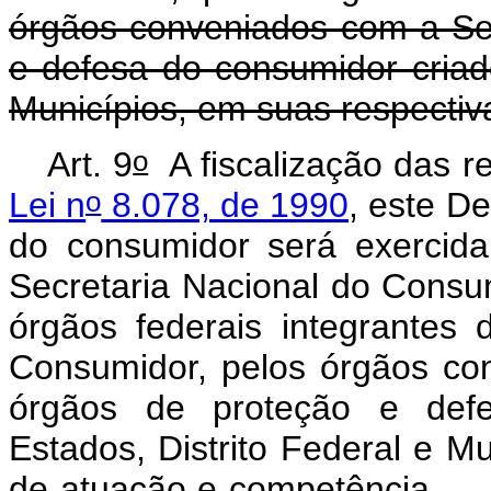
órgãos conveniados com a Sec
e defesa do consumidor criado
Municípios, em suas respectiv
o
Art. 9
A fiscalização das r
o
Lei n
8.078, de 1990
, este D
do consumidor será exercida 
Secretaria Nacional do Consum
órgãos federais integrantes
Consumidor, pelos órgãos co
órgãos de proteção e defe
Estados, Distrito Federal e M
de atuação e competência.