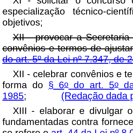
XI - solicitar o concurso
especialização técnico-cie
objetivos;
XII - provocar a Secretaria
convênios e termos de ajust
do art. 5º da Lei nº 7.347, de 
XII - celebrar convênios e 
o
o
forma do
§ 6
do art. 5
da
1985
;
(Redação dada p
XIII - elaborar e divulgar
fundamentadas contra fornece
se refere o
art. 44 da Lei nº 8