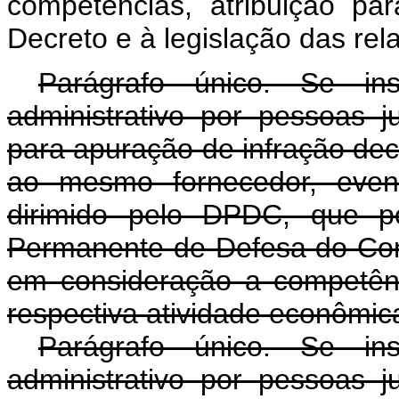
competências, atribuição pa
Decreto e à legislação das re
Parágrafo único. Se i
administrativo por pessoas jur
para apuração de infração de
ao mesmo fornecedor, event
dirimido pelo DPDC, que p
Permanente de Defesa do Co
em consideração a competênci
respectiva atividade econômic
Parágrafo único. Se i
administrativo por pessoas jur