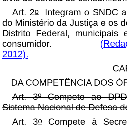
o
Art. 2
Integram o SNDC a S
do Ministério da Justiça e os 
Distrito Federal, municipais
consumidor.
(Reda
2012).
CAP
DA COMPETÊNCIA DOS Ó
Art. 3º Compete ao DPDC
Sistema Nacional de Defesa d
o
Art. 3
Compete à Secret