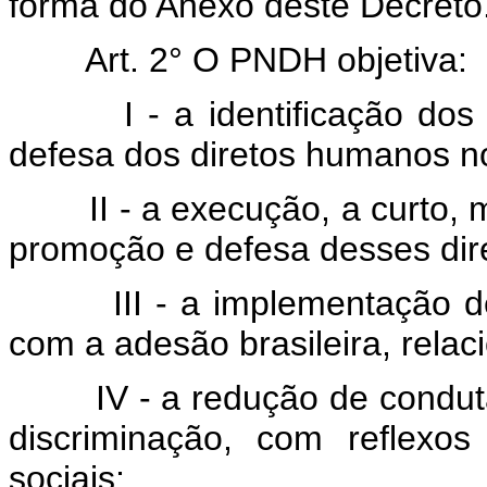
forma do Anexo deste Decreto
Art. 2° O PNDH objetiva:
I - a identificação dos pr
defesa dos diretos humanos n
II - a execução, a curto, m
promoção e defesa desses dire
III - a implementação de a
com a adesão brasileira, rela
IV - a redução de condutas e
discriminação, com reflexo
sociais;