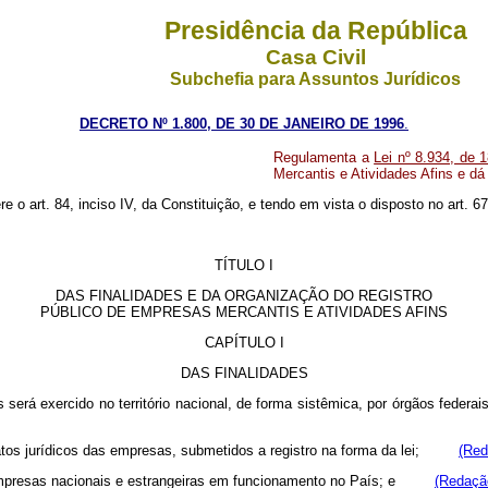
Presidência da República
Casa Civil
Subchefia para Assuntos Jurídicos
DECRETO Nº 1.800, DE 30 DE JANEIRO DE 1996
.
Regulamenta a
Lei nº 8.934, de
Mercantis e Atividades Afins e dá
ere o art. 84, inciso IV, da Constituição, e tendo em vista o disposto no art.
TÍTULO I
DAS FINALIDADES E DA ORGANIZAÇÃO DO REGISTRO
PÚBLICO DE EMPRESAS MERCANTIS E ATIVIDADES AFINS
CAPÍTULO I
DAS FINALIDADES
 será exercido no território nacional, de forma sistêmica, por órgãos fede
aos atos jurídicos das empresas, submetidos a registro na forma da lei;
(Red
às empresas nacionais e estrangeiras em funcionamento no País; e
(Redação