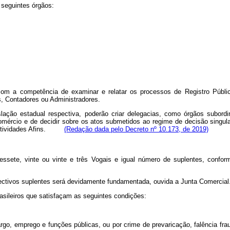
 seguintes órgãos:
com a competência de examinar e relatar os processos de Registro Públ
, Contadores ou Administradores.
ação estadual respectiva, poderão criar delegacias, como órgãos subordin
omércio e de decidir sobre os atos submetidos ao regime de decisão singula
 e Atividades Afins.
(Redação dada pelo Decreto nº 10.173, de 2019)
ssete, vinte ou vinte e três Vogais e igual número de suplentes, conform
pectivos suplentes será devidamente fundamentada, ouvida a Junta Comercial
asileiros que satisfaçam as seguintes condições:
go, emprego e funções públicas, ou por crime de prevaricação, falência fraud