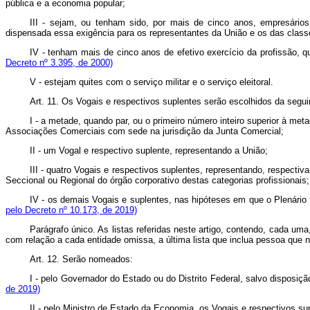
pública e a economia popular;
III - sejam, ou tenham sido, por mais de cinco anos, empresários
dispensada essa exigência para os representantes da União e os das c
IV - tenham mais de cinco anos de efetivo exercício da profiss
Decreto nº 3.395, de 2000)
V - estejam quites com o serviço militar e o serviço eleitoral.
Art. 11. Os Vogais e respectivos suplentes serão escolhidos da segui
I - a metade, quando par, ou o primeiro número inteiro superior à met
Associações Comerciais com sede na jurisdição da Junta Comercial;
II - um Vogal e respectivo suplente, representando a União;
III - quatro Vogais e respectivos suplentes, representando, respecti
Seccional ou Regional do órgão corporativo destas categorias profiss
IV - os demais Vogais e suplentes, nas hipóteses em que o Plenári
pelo Decreto nº 10.173, de 2019)
Parágrafo único. As listas referidas neste artigo, contendo, cada u
com relação a cada entidade omissa, a última lista que inclua pessoa que 
Art. 12. Serão nomeados:
I - pelo Governador do Estado ou do Distrito Federal, salvo disposiçã
de 2019)
II - pelo Ministro de Estado da Economia, os Vogais e respectivos sup