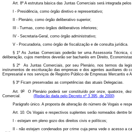
Art. 8º A estrutura básica das Juntas Comerciais será integrada pelos
I - Presidência, como órgão diretivo e representativo;
II - Plenário, como órgão deliberativo superior;
III - Turmas, como órgãos deliberativos inferiores;
IV - Secretaria-Geral, como órgão administrativo;
V - Procuradoria, como órgão de fiscalização e de consulta jurídica.
§ 1º As Juntas Comerciais poderão ter uma Assessoria Técnica, 
deliberação, cujos membros deverão ser bacharéis em Direito, Economistas
§ 2º As Juntas Comerciais, por seu Plenário, nos termos da legisl
instrumentos de escrituração das empresas e dos agentes auxiliares do c
Empresarial e nos serviços de Registro Público de Empresas Mercantis
§ 3º Ficam preservadas as competências das atuais Delegacias.
o
Art. 9
O Plenário poderá ser constituído por onze, quatorze, deze
Comercial.
(Redação dada pelo Decreto nº 3.395, de 2000)
Parágrafo único. A proposta de alteração do número de Vogais e res
Art. 10. Os Vogais e respectivos suplentes serão nomeados dentre br
I - estejam em pleno gozo dos direitos civis e políticos;
II - não estejam condenados por crime cuja pena vede o acesso a car