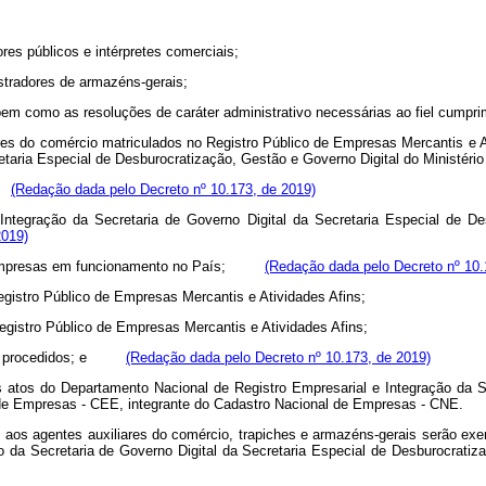
res públicos e intérpretes comerciais;
istradores de armazéns-gerais;
 bem como as resoluções de caráter administrativo necessárias ao fiel cumpr
iliares do comércio matriculados no Registro Público de Empresas Mercantis e
ecretaria Especial de Desburocratização, Gestão e Governo Digital do Min
s;
(Redação dada pelo Decreto nº 10.173, de 2019)
 Integração da Secretaria de Governo Digital da Secretaria Especial de D
2019)
das empresas em funcionamento no País;
(Redação dada pelo Decreto nº 10.
egistro Público de Empresas Mercantis e Atividades Afins;
gistro Público de Empresas Mercantis e Atividades Afins;
iais procedidos; e
(Redação dada pelo Decreto nº 10.173, de 2019)
 nos atos do Departamento Nacional de Registro Empresarial e Integração da 
ual de Empresas - CEE, integrante do Cadastro Nacional de Empresas - C
aos agentes auxiliares do comércio, trapiches e armazéns-gerais serão exe
ção da Secretaria de Governo Digital da Secretaria Especial de Desburoc