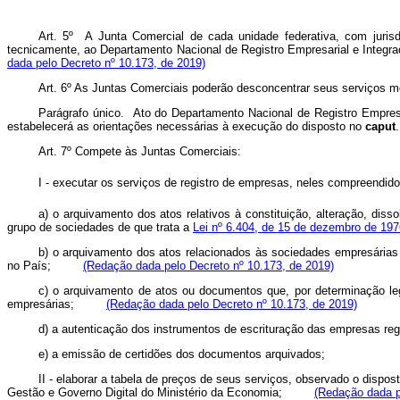
Art. 5º A Junta Comercial de cada unidade federativa, com jurisdi
tecnicamente, ao Departamento Nacional de Registro Empresarial e Integ
dada pelo Decreto nº 10.173, de 2019)
Art. 6º As Juntas Comerciais poderão desconcentrar seus serviços me
Parágrafo único. Ato do Departamento Nacional de Registro Empresar
estabelecerá as orientações necessárias à execução do disposto no
caput
Art. 7º Compete às Juntas Comerciais:
I - executar os serviços de registro de empresas, neles compre
a) o arquivamento dos atos relativos à constituição, alteração, di
grupo de sociedades de que trata a
Lei nº 6.404, de 15 de dezembro de 197
b) o arquivamento dos atos relacionados às sociedades empresárias 
no País;
(Redação dada pelo Decreto nº 10.173, de 2019)
c) o arquivamento de atos ou documentos que, por determinação leg
empresárias;
(Redação dada pelo Decreto nº 10.173, de 2019)
d) a autenticação dos instrumentos de escrituração das empresas r
e) a emissão de certidões dos documentos arquivados;
II - elaborar a tabela de preços de seus serviços, observado o dispo
Gestão e Governo Digital do Ministério da Economia;
(Redação dada p