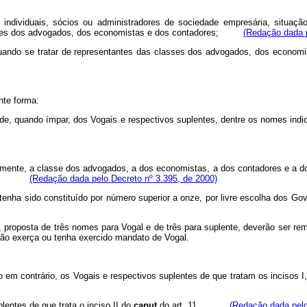
 individuais, sócios ou administradores de sociedade empresária, situaç
lasses dos advogados, dos economistas e dos contadores;
(Redação dada p
ão, quando se tratar de representantes das classes dos advogados, dos 
nte forma:
ade, quando ímpar, dos Vogais e respectivos suplentes, dentre os nomes indica
vamente, a classe dos advogados, a dos economistas, a dos contadores e a do
ionais;
(Redação dada pelo Decreto nº 3.395, de 2000)
o tenha sido constituído por número superior a onze, por livre escolha do
ma, proposta de três nomes para Vogal e de três para suplente, deverão ser r
não exerça ou tenha exercido mandato de Vogal.
o em contrário, os Vogais e respectivos suplentes de que tratam os incisos I,
lentes de que trata o inciso II do
caput
do art. 11.
(Redação dada pelo