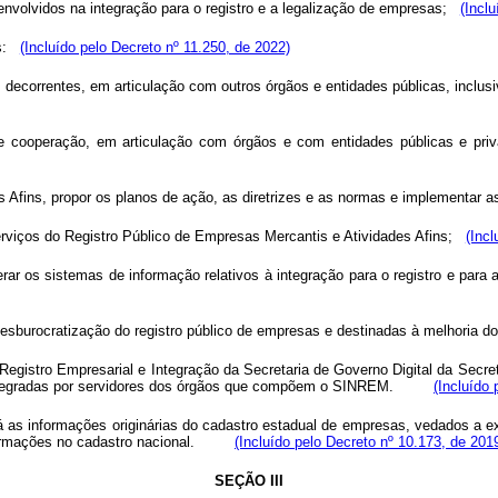
envolvidos na integração para o registro e a legalização de empresas;
(Incl
s:
(Incluído pelo Decreto nº 11.250, de 2022)
decorrentes, em articulação com outros órgãos e entidades públicas, inclusive
e cooperação, em articulação com órgãos e com entidades públicas e priv
 Afins, propor os planos de ação, as diretrizes e as normas e implementar 
viços do Registro Público de Empresas Mercantis e Atividades Afins;
(Incl
erar os sistemas de informação relativos à integração para o registro e par
desburocratização do registro público de empresas e destinadas à melhoria d
Registro Empresarial e Integração da Secretaria de Governo Digital da Secre
es integradas por servidores dos órgãos que compõem o SINREM.
(Incluído
á as informações originárias do cadastro estadual de empresas, vedados a e
informações no cadastro nacional.
(Incluído pelo Decreto nº 10.173, de 201
SEÇÃO III