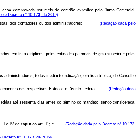
ão essa comprovada por meio de certidão expedida pela Junta Comercial,
elo Decreto nº 10.173, de 2019)
economistas, dos contadores ou dos administradores;
(Redação dada pelo
dos, em listas tríplices, pelas entidades patronais de grau superior e pelas
s administradores, todos mediante indicação, em lista tríplice, do Conselho
s Governadores dos respectivos Estados e Distrito Federal.
(Redação dada
emetidas até sessenta dias antes do término do mandato, sendo considerada,
 III e IV do
caput
do art. 11; e
(Redação dada pelo Decreto nº 10.173,
 Decreto nº 10.173, de 2019)