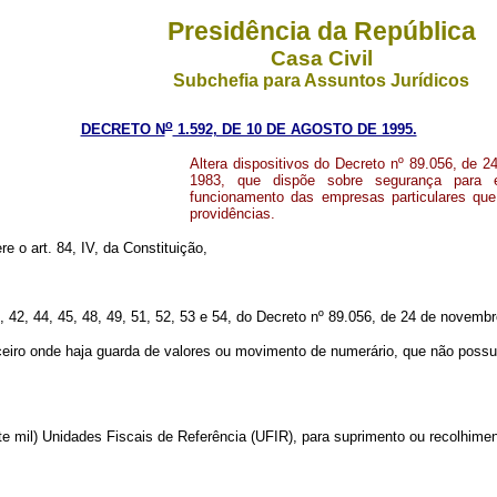
Presidência da República
Casa Civil
Subchefia para Assuntos Jurídicos
o
DECRETO N
1.592, DE 10 DE AGOSTO DE 1995.
Altera dispositivos do Decreto nº 89.056, de 
1983, que dispõe sobre segurança para es
funcionamento das empresas particulares que 
providências.
re o art. 84, IV, da Constituição,
, 40, 42, 44, 45, 48, 49, 51, 52, 53 e 54, do Decreto nº 89.056, de 24 de nove
eiro onde haja guarda de valores ou movimento de numerário, que não possu
e mil) Unidades Fiscais de Referência (UFIR), para suprimento ou recolhime