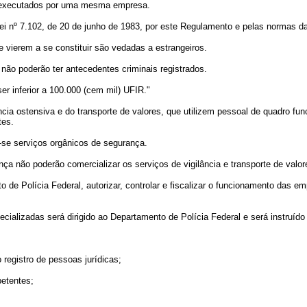
r executados por uma mesma empresa.
º 7.102, de 20 de junho de 1983, por este Regulamento e pelas normas da legi
ierem a se constituir são vedadas a estrangeiros.
 poderão ter antecedentes criminais registrados.
 inferior a 100.000 (cem mil) UFIR."
a ostensiva e do transporte de valores, que utilizem pessoal de quadro func
tes.
e serviços orgânicos de segurança.
não poderão comercializar os serviços de vigilância e transporte de valor
 de Polícia Federal, autorizar, controlar e fiscalizar o funcionamento das e
lizadas será dirigido ao Departamento de Polícia Federal e será instruído
egistro de pessoas jurídicas;
etentes;