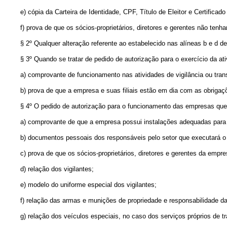
e) cópia da Carteira de Identidade, CPF, Título de Eleitor e Certificado 
f) prova de que os sócios-proprietários, diretores e gerentes não tenham
§ 2º Qualquer alteração referente ao estabelecido nas alíneas b e d dest
§ 3º Quando se tratar de pedido de autorização para o exercício da ativ
a) comprovante de funcionamento nas atividades de vigilância ou trans
b) prova de que a empresa e suas filiais estão em dia com as obrigaçõe
§ 4º O pedido de autorização para o funcionamento das empresas que exec
a) comprovante de que a empresa possui instalações adequadas para ope
b) documentos pessoais dos responsáveis pelo setor que executará o 
c) prova de que os sócios-proprietários, diretores e gerentes da empres
d) relação dos vigilantes;
e) modelo do uniforme especial dos vigilantes;
f) relação das armas e munições de propriedade e responsabilidade da e
g) relação dos veículos especiais, no caso dos serviços próprios de tra