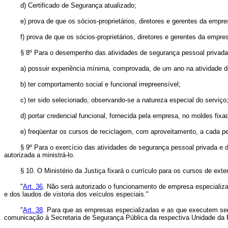
d) Certificado de Segurança atualizado;
e) prova de que os sócios-proprietários, diretores e gerentes da empres
f) prova de que os sócios-proprietários, diretores e gerentes da empres
§ 8º Para o desempenho das atividades de segurança pessoal privada e e
a) possuir experiência mínima, comprovada, de um ano na atividade de 
b) ter comportamento social e funcional irrepreensível;
c) ter sido selecionado, observando-se a natureza especial do serviço
d) portar credencial funcional, fornecida pela empresa, no moldes fixado
e) freqüentar os cursos de reciclagem, com aproveitamento, a cada perí
§ 9º Para o exercício das atividades de segurança pessoal privada e de
autorizada a ministrá-lo.
§ 10. O Ministério da Justiça fixará o currículo para os cursos de exte
"
Art. 36
. Não será autorizado o funcionamento de empresa especializa
e dos laudos de vistoria dos veículos especiais."
"
Art. 38
. Para que as empresas especializadas e as que executem ser
comunicação à Secretaria de Segurança Pública da respectiva Unidade da