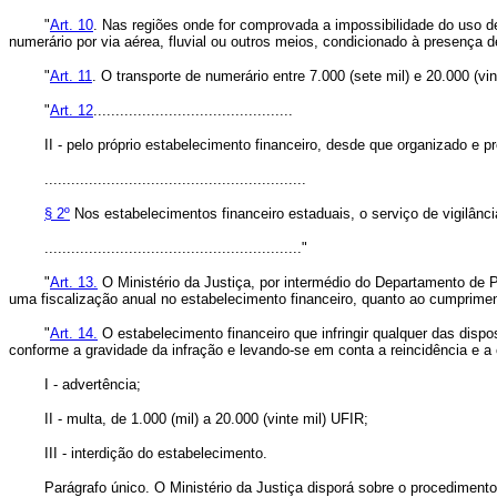
"
Art. 10
. Nas regiões onde for comprovada a impossibilidade do uso de 
numerário por via aérea, fluvial ou outros meios, condicionado à presença d
"
Art. 11
. O transporte de numerário entre 7.000 (sete mil) e 20.000 (
"
Art. 12
.............................................
II - pelo próprio estabelecimento financeiro, desde que organizado e prep
...........................................................
§ 2º
Nos estabelecimentos financeiro estaduais, o serviço de vigilânc
.........................................................."
"
Art. 13.
O Ministério da Justiça, por intermédio do Departamento de P
uma fiscalização anual no estabelecimento financeiro, quanto ao cumprimen
"
Art. 14.
O estabelecimento financeiro que infringir qualquer das dispo
conforme a gravidade da infração e levando-se em conta a reincidência e a 
I - advertência;
II - multa, de 1.000 (mil) a 20.000 (vinte mil) UFIR;
III - interdição do estabelecimento.
Parágrafo único. O Ministério da Justiça disporá sobre o procedimento par