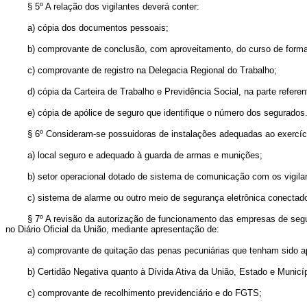
§ 5º A relação dos vigilantes deverá conter:
a) cópia dos documentos pessoais;
b) comprovante de conclusão, com aproveitamento, do curso de formação
c) comprovante de registro na Delegacia Regional do Trabalho;
d) cópia da Carteira de Trabalho e Previdência Social, na parte referente
e) cópia de apólice de seguro que identifique o número dos segurados
§ 6º Consideram-se possuidoras de instalações adequadas ao exercício
a) local seguro e adequado à guarda de armas e munições;
b) setor operacional dotado de sistema de comunicação com os vigila
c) sistema de alarme ou outro meio de segurança eletrônica conectado co
§ 7º A revisão da autorização de funcionamento das empresas de seguran
no Diário Oficial da União, mediante apresentação de:
a) comprovante de quitação das penas pecuniárias que tenham sido apl
b) Certidão Negativa quanto à Dívida Ativa da União, Estado e Municíp
c) comprovante de recolhimento previdenciário e do FGTS;