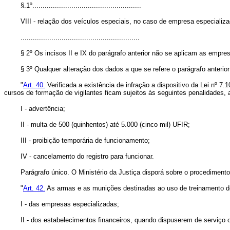
§.1º.....................................................
VIII - relação dos veículos especiais, no caso de empresa especializada
..........................................................
§ 2º Os incisos II e IX do parágrafo anterior não se aplicam as empres
§ 3º Qualquer alteração dos dados a que se refere o parágrafo anterior 
"
Art. 40.
Verificada a existência de infração a dispositivo da Lei nº
cursos de formação de vigilantes ficam sujeitos às seguintes penalidades, a
I - advertência;
II - multa de 500 (quinhentos) até 5.000 (cinco mil) UFIR;
III - proibição temporária de funcionamento;
IV - cancelamento do registro para funcionar.
Parágrafo único. O Ministério da Justiça disporá sobre o procedimento par
"
Art. 42.
As armas e as munições destinadas ao uso de treinamento dos
I - das empresas especializadas;
II - dos estabelecimentos financeiros, quando dispuserem de serviço or