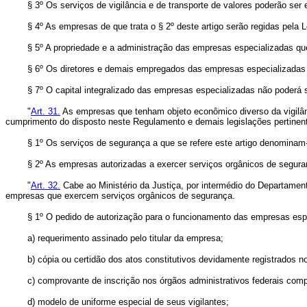
§ 3º Os serviços de vigilância e de transporte de valores poderão se
§ 4º As empresas de que trata o § 2º deste artigo serão regidas pela Lei n
§ 5º A propriedade e a administração das empresas especializadas que v
§ 6º Os diretores e demais empregados das empresas especializadas não
§ 7º O capital integralizado das empresas especializadas não poderá ser
"
Art. 31.
As empresas que tenham objeto econômico diverso da vigilânci
cumprimento do disposto neste Regulamento e demais legislações pertinen
§ 1º Os serviços de segurança a que se refere este artigo denominam-s
§ 2º As empresas autorizadas a exercer serviços orgânicos de segurança 
"
Art. 32.
Cabe ao Ministério da Justiça, por intermédio do Departamento
empresas que exercem serviços orgânicos de segurança.
§ 1º O pedido de autorização para o funcionamento das empresas especia
a) requerimento assinado pelo titular da empresa;
b) cópia ou certidão dos atos constitutivos devidamente registrados no r
c) comprovante de inscrição nos órgãos administrativos federais comp
d) modelo de uniforme especial de seus vigilantes;