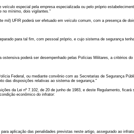
veículo especial pela empresa especializada ou pelo próprio estabelecimento 
e no mínimo, dois vigilantes."
vinte mil) UFIR poderá ser efetuado em veículo comum, com a presença de dois
arado para tal fim, com pessoal próprio, e cujo sistema de segurança tenha 
ia ostensiva poderá ser desempenhado pelas Polícias Militares, a critérios 
olícia Federal, ou mediante convênio com as Secretarias de Segurança Públic
to das disposições relativas ao sistema de segurança."
sições da Lei nº 7.102, de 20 de junho de 1983, e deste Regulamento, ficará s
condição econômico do infrator:
a aplicação das penalidades previstas neste artigo, assegurado ao infrator d