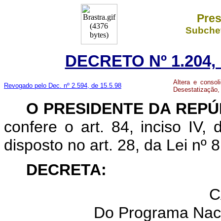
Pres
Subchef
DECRETO Nº 1.204,
Altera e conso
Revogado pelo Dec. nº 2.594, de 15.5.98
Desestatização, 
O PRESIDENTE DA REPÚ
confere o art. 84, inciso IV,
disposto no art. 28, da Lei nº 
DECRETA
:
C
Do Programa Naci