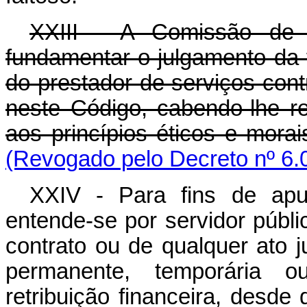
XXIII - A Comissão de 
fundamentar o julgamento da f
do prestador de serviços cont
neste Código, cabendo-lhe r
aos princípios éticos e mora
(Revogado pelo Decreto nº 6.
XXIV - Para fins de apu
entende-se por servidor públic
contrato ou de qualquer ato j
permanente, temporária 
retribuição financeira, desde 