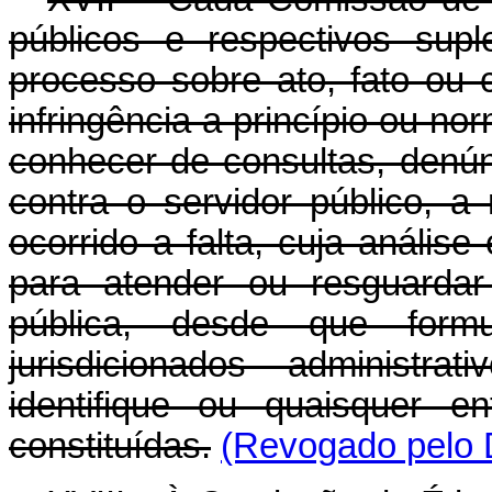
públicos e respectivos suple
processo sobre ato, fato ou 
infringência a princípio ou no
conhecer de consultas, denú
contra o servidor público, a
ocorrido a falta, cuja anális
para atender ou resguardar
pública, desde que formul
jurisdicionados administr
identifique ou quaisquer en
constituídas.
(Revogado pelo D