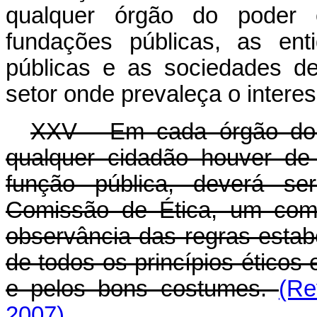
qualquer órgão do poder e
fundações públicas, as ent
públicas e as sociedades d
setor onde prevaleça o intere
XXV - Em cada órgão do 
qualquer cidadão houver de
função pública, deverá ser
Comissão de Ética, um com
observância das regras estab
de todos os princípios éticos 
e pelos bons costumes.
(Re
2007)