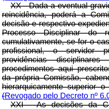
XX - Dada a eventual gravi
reincidência, poderá a Com
decisão e respectivo expedi
Processo Disciplinar do r
cumulativamente, se for o cas
profissional, o servidor p
providências disciplinare
procedimentos aqui prescrit
da própria Comissão, caben
hierarquicamente superior o
(
Revogado pelo Decreto nº 6.
XXI - As decisões da Co