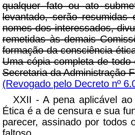
qualquer fato ou ato subme
levantado, serão resumidas
nomes dos interessados, div
remetidas às demais Comissõ
formação da consciência ética
Uma cópia completa de todo 
Secretaria da Administração F
(Revogado pelo Decreto nº 6.
XXII - A pena aplicável ao
Ética é a de censura e sua f
parecer, assinado por todos 
faltoso.