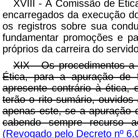
XVIII - À Comissão de Étic
encarregados da execução do 
os registros sobre sua condut
fundamentar promoções e pa
próprios da carreira do servido
XIX - Os procedimentos a
Ética, para a apuração de 
apresente contrário à ética
terão o rito sumário, ouvidos
apenas este, se a apuração d
cabendo sempre recurso ao
(Revogado pelo Decreto nº 6.