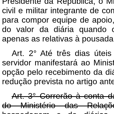
Presidente da República, o Mi
civil e militar integrante de c
para compor equipe de apoio,
do valor da diária quando 
apenas as relativas à pousada
Art. 2° Até três dias útei
servidor manifestará ao Minis
opção pelo recebimento da diá
redução prevista no artigo ante
Art. 3° Correrão à conta d
do Ministério das Relaç