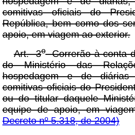
hospedagem e de diárias, 
comitivas oficiais do Pres
República, bem como dos se
apoio, em viagem ao exterior.
o
Art. 3
Correrão à conta d
do Ministério das Relaç
hospedagem e de diárias d
comitivas oficiais do Preside
ou do titular daquele Minist
equipe de apoio, em viagem
Decreto nº 5.318, de 2004)