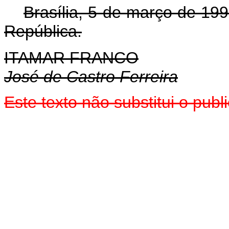
Brasília, 5 de março de 19
República.
ITAMAR FRANCO
José de Castro Ferreira
Este texto não substitui o pub