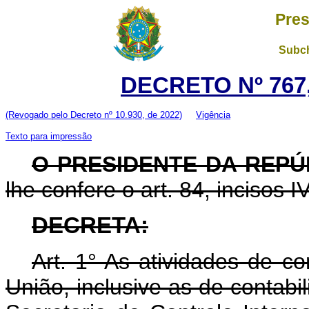
Pres
Subch
DECRETO Nº 767
(Revogado pelo Decreto nº 10.930, de 2022)
Vigência
Texto para impressão
O PRESIDENTE DA REPÚ
lhe confere o art. 84, incisos I
DECRETA:
Art. 1° As atividades de c
União, inclusive as de contabil