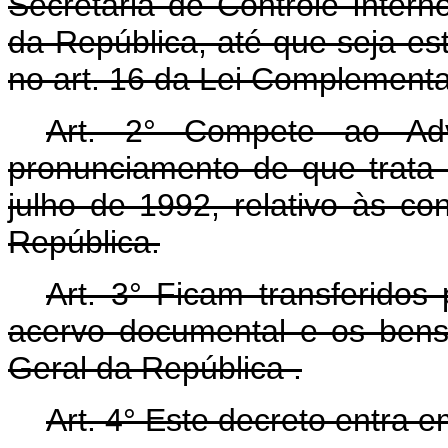
Secretaria de Controle Intern
da República, até que seja est
no art. 16 da Lei Complementa
Art. 2° Compete ao Adv
pronunciamento de que trata 
julho de 1992, relativo às co
República.
Art. 3° Ficam transferidos
acervo documental e os bens 
Geral da República .
Art. 4° Este decreto entra 