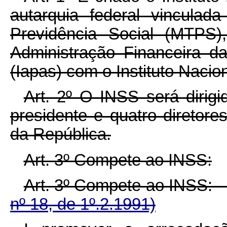
autarquia federal vinculad
Previdência Social (MTPS)
Administração Financeira da
(Iapas) com o Instituto Nacio
Art. 2º O INSS será dirig
presidente e quatro diretor
da República.
Art. 3º Compete ao INSS:
Art. 3º Compete ao 
nº 18, de 1º.2.1991)