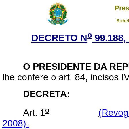
Pres
Subch
o
DECRETO N
99.188,
O PRESIDENTE DA REP
lhe confere o art. 84, incisos I
DECRETA:
o
Art. 1
(Revog
2008).