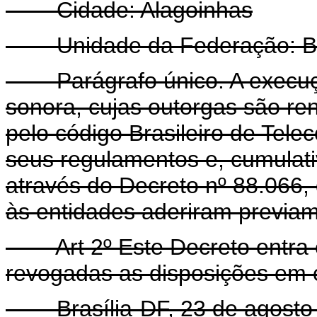
Cidade: Alagoinhas
Unidade da Federação: Ba
Parágrafo único. A execução
sonora, cujas outorgas são re
pelo código Brasileiro de Tel
seus regulamentos e, cumulat
através do Decreto nº 88.066, 
às entidades aderiram previa
Art 2º Este Decreto entra
revogadas as disposições em c
Brasília-DF, 23 de agosto d