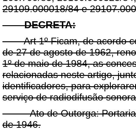
29109.000018/84 e 29107.000
DECRETA:
Art
1º Ficam, de acordo co
de 27 de agosto de 1962, reno
1º de maio de 1984, as conce
relacionadas neste artigo, ju
identificadores, para explorare
serviço de radiodifusão sonor
- Ato de Outorga: Portaria
de 1946.