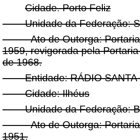
Cidade. Porto Feliz
Unidade da Federação: Sã
- Ato de Outorga: Portaria 
1959, revigorada pela Portari
de 1968.
Entidade: RÁDIO SANTA 
Cidade: Ilhéus
Unidade da Federação: Ba
- Ato de Outorga: Portaria 
1951.