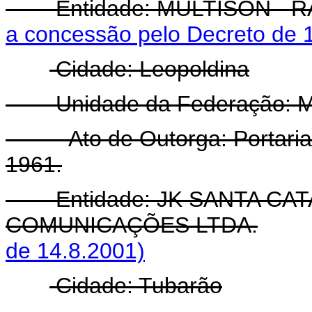
Entidade: MULTISON - R
a concessão pelo Decreto de 
Cidade: Leopoldina
Unidade da Federação: Mi
- Ato de Outorga: Portaria 
1961.
Entidade: JK SANTA CAT
COMUNICAÇÕES LTDA.
de 14.8.2001)
Cidade: Tubarão