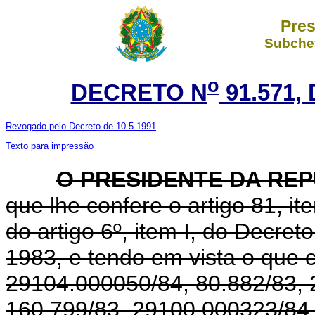
Pres
Subchef
o
DECRETO N
91.571,
Revogado pelo Decreto de 10.5.1991
Texto para impressão
O PRESIDENTE DA RE
que lhe confere o artigo 81, it
do artigo 6º, item I, do Decret
1983, e tendo em vista o que
29104.000050/84, 80.882/83,
160.799/83, 29100.000323/84