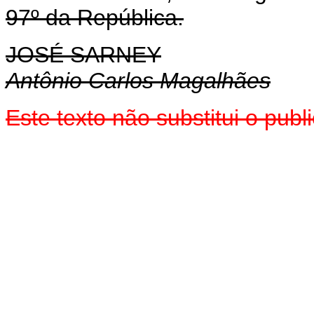
97º da República.
JOSÉ SARNEY
Antônio Carlos Magalhães
Este texto não substitui o pub