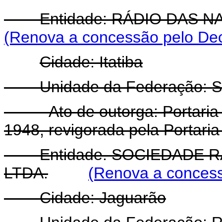
Entidade: RÁDIO DAS NAÇ
(Renova a concessão pelo Dec
Cidade: Itatiba
Unidade da Federação: Sã
- Ato de outorga: Portaria 
1948, revigorada pela Portaria
Entidade. SOCIEDADE R
LTDA.
(Renova a concess
Cidade: Jaguarão