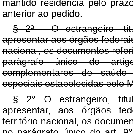
mantido residência pelo pra
anterior ao pedido.
§ 2º - O estrangeiro, ti
apresentar aos órgãos federais
nacional, os documentos referid
parágrafo único do ar
complementares de saúde 
especiais estabelecidas pelo M
§
2° O estrangeiro, tit
apresentar, aos órgãos fed
território nacional, os documen
no parágrafo único 