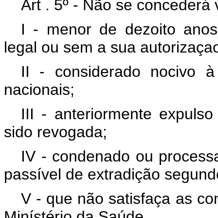
Art . 5º - Não se concederá 
I - menor de dezoito ano
legal ou sem a sua autorizaça
II - considerado nocivo 
nacionais;
III - anteriormente expulso
sido revogada;
IV - condenado ou processa
passível de extradição segundo 
V - que não satisfaça as co
Minístério da Saúde.