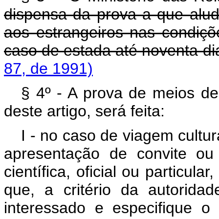
dispensa da prova a que alude
aos estrangeiros nas condiçõe
caso de estada até noven
87, de 1991)
§ 4º - A prova de meios de
deste artigo, será feita:
I - no caso de viagem cultu
apresentação de convite ou 
científica, oficial ou particul
que, a critério da autoridad
interessado e especifique 