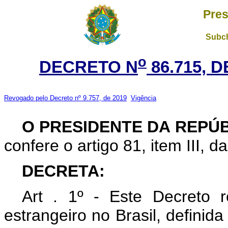
Pres
Subch
o
DECRETO N
86.715, 
Revogado pelo Decreto nº 9.757, de 2019
Vigência
O PRESIDENTE DA REPÚ
confere o artigo 81, item III, d
DECRETA:
Art . 1º - Este Decreto r
estrangeiro no Brasil, definid