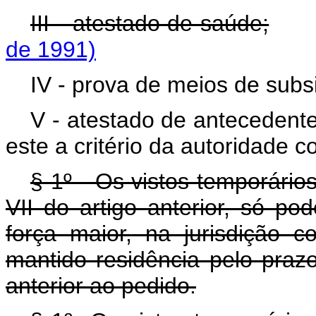
III - atestado de saúde;
de 1991)
IV - prova de meios de subsi
V - atestado de antecedent
este a critério da autoridade c
§ 1º - Os vistos temporários,
VII do artigo anterior, só po
força maior, na jurisdição 
mantido residência pelo pra
anterior ao pedido.