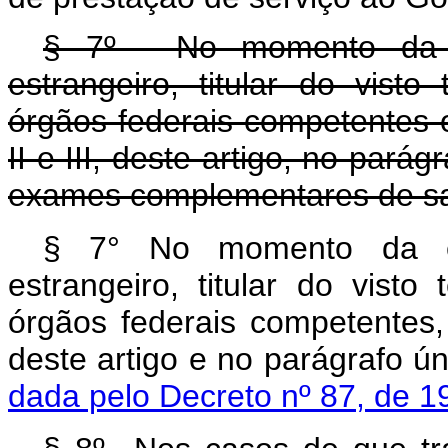
§ 7º - No momento da en
estrangeiro, titular do vist
órgãos federais competentes o
II e III, deste artigo, no pará
exames complementares de s
§
7° No momento da entr
estrangeiro, titular do visto
órgãos federais competentes,
deste artigo e no parágr
dada pelo Decreto nº 87, de 1