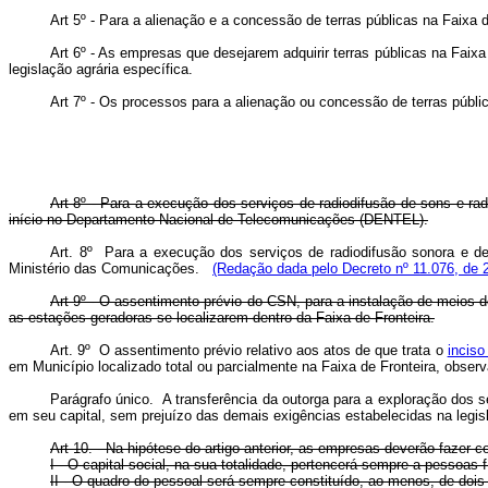
Art 5º - Para a alienação e a concessão de terras públicas na Faixa d
Art 6º - As empresas que desejarem adquirir terras públicas na Faixa
legislação agrária específica.
Art 7º - Os processos para a alienação ou concessão de terras públi
Art 8º - Para a execução dos serviços de radiodifusão de sons e rad
início no Departamento Nacional de Telecomunicações (DENTEL).
Art. 8º Para a execução dos serviços de radiodifusão sonora e de 
Ministério das Comunicações.
(Redação dada pelo Decreto nº 11.076, de 
Art 9º - O assentimento prévio do CSN, para a instalação de meios 
as estações geradoras se localizarem dentro da Faixa de Fronteira.
Art. 9º O assentimento prévio relativo aos atos de que trata o
inciso
em Município localizado total ou parcialmente na Faixa de Fronteira, obse
Parágrafo único. A transferência da outorga para a exploração dos s
em seu capital, sem prejuízo das demais exigências estabelecidas na legis
Art 10. - Na hipótese do artigo anterior, as empresas deverão fazer 
I - O capital social, na sua totalidade, pertencerá sempre a pessoas fí
II - O quadro do pessoal será sempre constituído, ao menos, de dois t