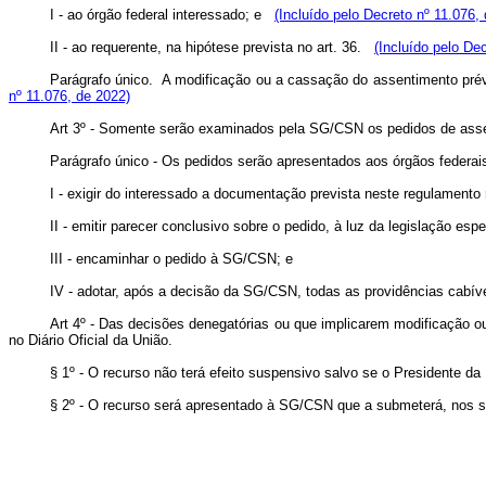
I - ao órgão federal interessado; e
(Incluído pelo Decreto nº 11.076,
II - ao requerente, na hipótese prevista no art. 36.
(Incluído pelo De
Parágrafo único. A modificação ou a cassação do assentimento prév
nº 11.076, de 2022)
Art 3º - Somente serão examinados pela SG/CSN os pedidos de assen
Parágrafo único - Os pedidos serão apresentados aos órgãos federai
I - exigir do interessado a documentação prevista neste regulamento r
II - emitir parecer conclusivo sobre o pedido, à luz da legislação espe
III - encaminhar o pedido à SG/CSN; e
IV - adotar, após a decisão da SG/CSN, todas as providências cabíve
Art 4º - Das decisões denegatórias ou que implicarem modificação ou
no Diário Oficial da União.
§ 1º - O recurso não terá efeito suspensivo salvo se o Presidente d
§ 2º - O recurso será apresentado à SG/CSN que a submeterá, nos se