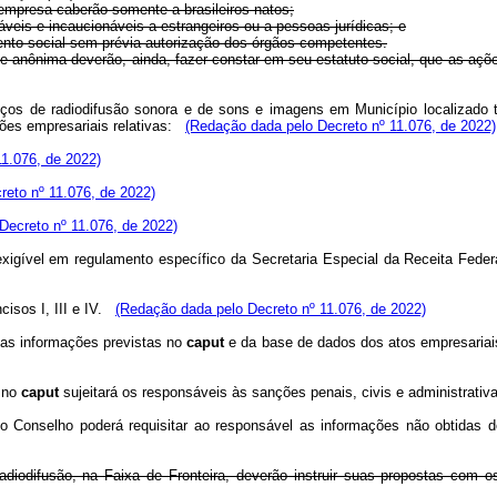
da empresa caberão somente a brasileiros natos;
náveis e incaucionáveis a estrangeiros ou a pessoas jurídicas; e
ento social sem prévia autorização dos órgãos competentes.
e anônima deverão, ainda, fazer constar em seu estatuto social, que as açõe
iços de radiodifusão sonora e de sons e imagens em Município localizado to
ões empresariais relativas:
(Redação dada pelo Decreto nº 11.076, de 2022)
1.076, de 2022)
eto nº 11.076, de 2022)
Decreto nº 11.076, de 2022)
 exigível em regulamento específico da Secretaria Especial da Receita Feder
isos I, III e IV.
(Redação dada pelo Decreto nº 11.076, de 2022)
das informações previstas no
caput
e da base de dados dos atos empresariais
o no
caput
sujeitará os responsáveis às sanções penais, civis e administrativ
do Conselho poderá requisitar ao responsável as informações não obtidas 
diodifusão, na Faixa de Fronteira, deverão instruir suas propostas com o