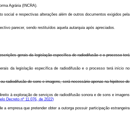
forma Agrária (INCRA).
ato social e respectivas alterações além de outros documentos exigidos pela
ctivo parecer, sendo restituídos aquela autarquia após apreciados.
scrições gerais da legislação específica de radiodifusão e o processo terá
ais da legislação específica de radiodifusão e o processo terá início no
 ou radiodifusão de sons e imagens, será necessário apenas na hipótese de
direito à exploração de serviços de radiodifusão sonora e de sons e imagens
lo Decreto nº 11.076, de 2022)
 a empresa que pretender obter a outorga possuir participação estrangeira