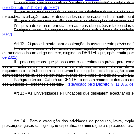
I - cópia dos atos constitutivos (se ainda em formação) ou cópia do 
pelo Decreto nº 11.076, de 2022)
II - prova de nacionalidade de todos os administradores ou sócios
respectiva averbação, para os desquitados ou separados judicialmente ou d
III - prova de estarem em dia com as suas obrigações referentes ao S
IV - prova de estarem em dia com as suas obrigações relacionadas co
Parágrafo único - As empresas constituídas sob a forma de socieda
2022)
Art 12 - O procedimento para a obtenção do assentimento prévio do 
I - para empresas em formação ou para aqueIas que desejarem, pela p
os mencionados no artigo anterior, dirigido ao DENTEL que, após emitir pa
de 2022)
II - para empresas que já possuem o assentimento prévio para execut
social; mudança do nome comercial ou endereço da sede; eleição de novo
requerimento instruído com os documentos exigidos pela legislação espe
administradores ou sócios-cotistas, quando for o caso, dirigido ao DENTEL
Parágrafo único - Caberá ao DENTEL o encaminhamento dos atos consti
dos Estados e Territórios Federais.
(Revogado pelo Decreto nº 11.076, de
Art 13 - Às Universidades e Fundações que desejarem executar os ser
Art 14 - Para a execução das atividades de pesquisa, lavra, explo
prescrições gerais da legislação específica de mineração e o processo ter