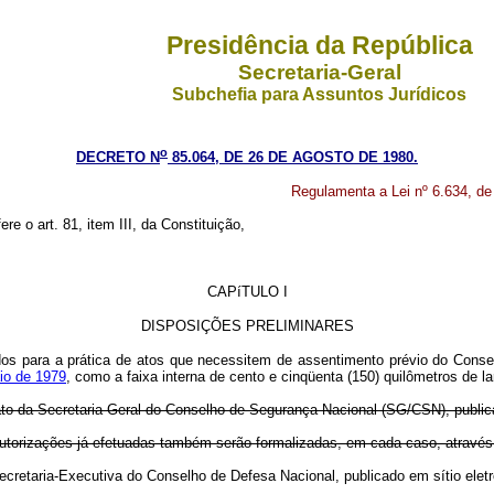
Presidência da República
Secretaria-Geral
Subchefia para Assuntos Jurídicos
o
DECRETO N
85.064, DE 26 DE AGOSTO DE 1980.
Regulamenta a Lei nº 6.634, de
ere o art. 81, item III, da Constituição,
CAPíTULO I
DISPOSIÇÕES PRELIMINARES
os para a prática de atos que necessitem de assentimento prévio do Conse
aio de 1979
, como a faixa interna de cento e cinqüenta (150) quilômetros de largu
to da Secretaria-Geral do Conselho de Segurança Nacional (SG/CSN), publica
torizações já efetuadas também serão formalizadas, em cada caso, através 
Secretaria-Executiva do Conselho de Defesa Nacional, publicado em sítio el