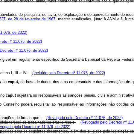
e anônima deverão, ainda, fazer constar em seu estatuto social que as ações
atividades de pesquisa, de lavra, de exploração e de aproveitamento de recur
227, de 28 de fevereiro de 1967
, manter atualizadas, junto à ANM e à Junt
1.076, de 2022)
eto nº 11.076, de 2022)
Decreto nº 11.076, de 2022)
exigível em regulamento específico da Secretaria Especial da Receita Federal
isos I, III e IV.
(Incluído pelo Decreto nº 11.076, de 2022)
as no
caput,
da base de dados dos atos empresariais e das informações de q
o no
caput
sujeitará os responsáveis às sanções penais, civis e administrativ
do Conselho poderá requisitar ao responsável as informações não obtidas 
clarações de firmas que:
(Revogado pelo Decreto nº 11.076, de 2022)
dois terços) de trabalhadores brasileiros; e
(Revogado pelo Decreto nº 11.
vogado pelo Decreto nº 11.076, de 2022)
us pedidos com os seguintes documentos, além dos exigidos pela legislação e