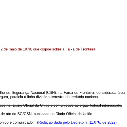
 2 de maio de 1979, que dispõe sobre a Faixa de Fronteira
lho de Segurança Nacional (CSN), na Faixa de Fronteira, considerada área
ra, paralela à linha divisória terrestre do território nacional.
do no, Diário Oficial da União e comunicado ao órgão federal interessado.
de ato da SG/CSN, publicado no Diário Oficial da União.
etrônico e comunicado:
(Redação dada pelo Decreto nº 11.076, de 2022)