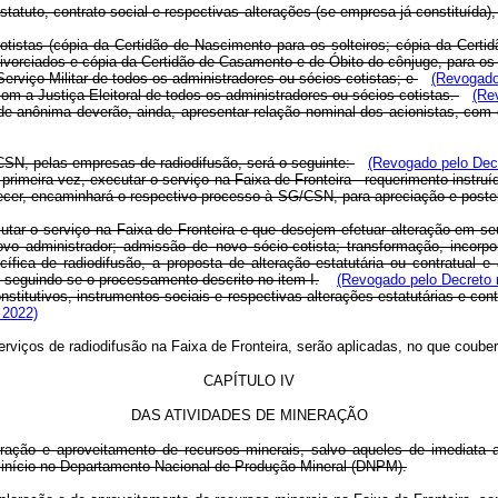
estatuto, contrato social e respectivas alterações (se empresa já constituíd
-cotistas (cópia da Certidão de Nascimento para os solteiros; cópia da Ce
ivorciados e cópia da Certidão de Casamento e de Óbito do cônjuge, para os
erviço Militar de todos os administradores ou sócios-cotistas; e
(Revogado
m a Justiça Eleitoral de todos os administradores ou sócios-cotistas.
(Re
de anônima deverão, ainda, apresentar relação nominal dos acionistas, co
CSN, pelas empresas de radiodifusão, será o seguinte:
(Revogado pelo Decr
rimeira vez, executar o serviço na Faixa de Fronteira - requerimento instru
recer, encaminhará o respectivo processo à SG/CSN, para apreciação e poster
ar o serviço na Faixa de Fronteira e que desejem efetuar alteração em seu i
 administrador; admissão de novo sócio-cotista; transformação, incorpora
cífica de radiodifusão, a proposta de alteração estatutária ou contratual
, seguindo-se o processamento descrito no item I.
(Revogado pelo Decreto 
tutivos, instrumentos sociais e respectivas alterações estatutárias e contr
 2022)
viços de radiodifusão na Faixa de Fronteira, serão aplicadas, no que couber
CAPÍTULO IV
DAS ATIVIDADES DE MINERAÇÃO
ração e aproveitamento de recursos minerais, salvo aqueles de imediata a
á início no Departamento Nacional de Produção Mineral (DNPM).