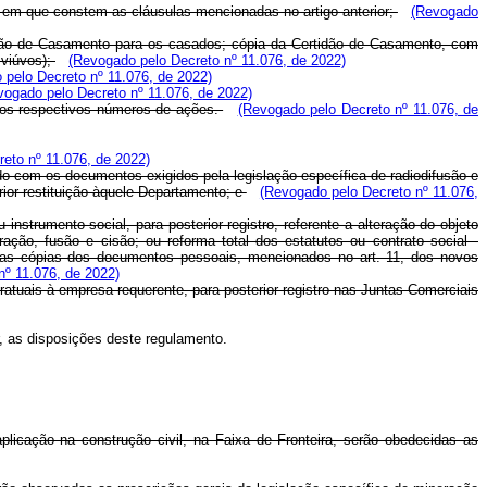
a), em que constem as cláusulas mencionadas no artigo anterior;
(Revogado
rtidão de Casamento para os casados; cópia da Certidão de Casamento, com
 viúvos);
(Revogado pelo Decreto nº 11.076, de 2022)
 pelo Decreto nº 11.076, de 2022)
vogado pelo Decreto nº 11.076, de 2022)
m os respectivos números de ações.
(Revogado pelo Decreto nº 11.076, de
eto nº 11.076, de 2022)
ído com os documentos exigidos pela legislação específica de radiodifusão e
ior restituição àquele Departamento; e
(Revogado pelo Decreto nº 11.076,
nstrumento social, para posterior registro, referente a alteração do objeto
ção, fusão e cisão; ou reforma total dos estatutos ou contrato social -
 e as cópias dos documentos pessoais, mencionados no art. 11, dos novos
nº 11.076, de 2022)
atuais à empresa requerente, para posterior registro nas Juntas Comerciais
, as disposições deste regulamento.
plicação na construção civil, na Faixa de Fronteira, serão obedecidas as