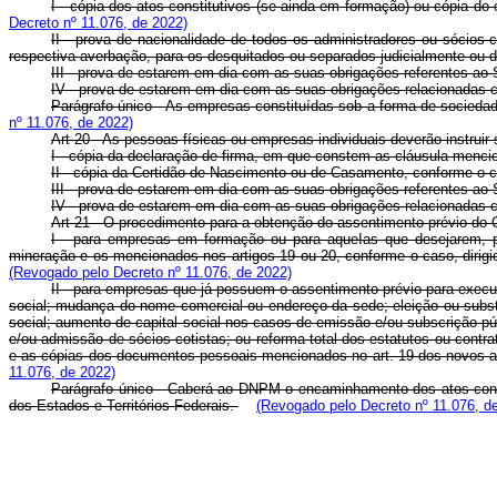
I - cópia dos atos constitutivos (se ainda em formação) ou cópia do
Decreto nº 11.076, de 2022)
II - prova de nacionalidade de todos os administradores ou sócios
respectiva averbação, para os desquitados ou separados judicialmente ou d
III - prova de estarem em dia com as suas obrigações referentes ao S
IV - prova de estarem em dia com as suas obrigações relacionadas co
Parágrafo único - As empresas constituídas sob a forma de socieda
nº 11.076, de 2022)
Art 20 - As pessoas físicas ou empresas individuais deverão instru
I - cópia da declaração de firma, em que constem as cláusula mencio
II - cópia da Certidão de Nascimento ou de Casamento, conforme o 
III - prova de estarem em dia com as suas obrigações referentes ao S
IV - prova de estarem em dia com as suas obrigações relacionadas c
Art 21 - O procedimento para a obtenção do assentimento prévio do
I - para empresas em formação ou para aqueIas que desejarem, pel
mineração e os mencionados nos artigos 19 ou 20, conforme o caso, dirig
(Revogado pelo Decreto nº 11.076, de 2022)
II - para empresas que já possuem o assentimento prévio para executa
social; mudança do nome comercial ou endereço da sede; eleição ou substit
social; aumento de capital social nos casos de emissão e/ou subscrição púb
e/ou admissão de sócios-cotistas; ou reforma total dos estatutos ou contra
e as cópias dos documentos pessoais mencionados no art. 19 dos novos ad
11.076, de 2022)
Parágrafo único - Caberá ao DNPM o encaminhamento dos atos constit
dos Estados e Territórios Federais.
(Revogado pelo Decreto nº 11.076, d