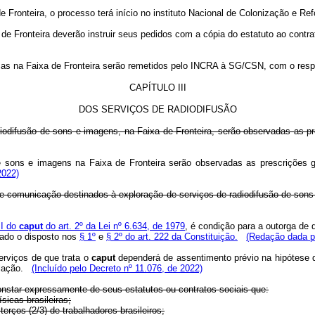
e Fronteira, o processo terá início no instituto Nacional de Colonização e Re
 de Fronteira deverão instruir seus pedidos com a cópia do estatuto ao contr
cas na Faixa de Fronteira serão remetidos pelo INCRA à SG/CSN, com o respe
CAPÍTULO III
DOS SERVIÇOS DE RADIODIFUSÃO
iodifusão de sons e imagens, na Faixa de Fronteira, serão observadas as pre
sons e imagens na Faixa de Fronteira serão observadas as prescrições ger
2022)
de comunicação destinados à exploração de serviços de radiodifusão de sons
 I do
caput
do art. 2º da Lei nº 6.634, de 1979
, é condição para a outorga de 
rvado o disposto nos
§ 1º
e
§ 2º do art. 222 da Constituição.
(Redação dada pe
erviços de que trata o
caput
dependerá de assentimento prévio na hipótese de
lação.
(Incluído pelo Decreto nº 11.076, de 2022)
constar expressamente de seus estatutos ou contratos sociais que:
sicas brasileiras;
erços (2/3) de trabalhadores brasileiros;