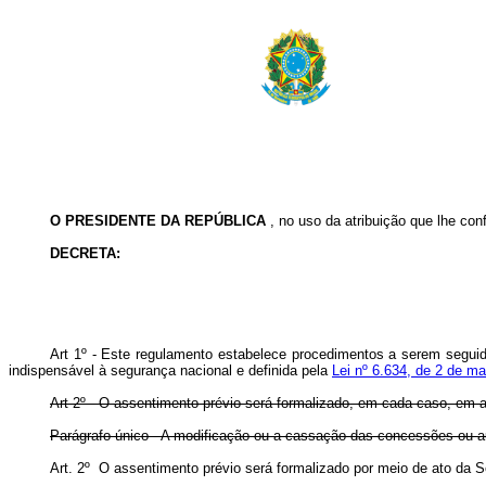
O PRESIDENTE DA REPÚBLICA
, no uso da atribuição que lhe conf
DECRETA:
Art 1º - Este regulamento estabelece procedimentos a serem seguid
indispensável à segurança nacional e definida pela
Lei nº 6.634, de 2 de m
Art 2º - O assentimento prévio será formalizado, em cada caso, em a
Parágrafo único - A modificação ou a cassação das concessões ou au
Art. 2º O assentimento prévio será formalizado por meio de ato da 