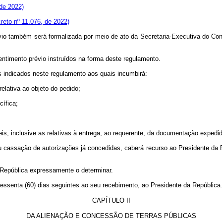
 de 2022)
creto nº 11.076, de 2022)
io também será formalizada por meio de ato da Secretaria-Executiva do Con
timento prévio instruídos na forma deste regulamento.
s indicados neste regulamento aos quais incumbirá:
elativa ao objeto do pedido;
cífica;
is, inclusive as relativas à entrega, ao requerente, da documentação expedid
 cassação de autorizações já concedidas, caberá recurso ao Presidente da R
a República expressamente o determinar.
ssenta (60) dias seguintes ao seu recebimento, ao Presidente da República
CAPÍTULO
II
DA ALIENAÇÃO E CONCESSÃO DE TERRAS PÚBLICAS