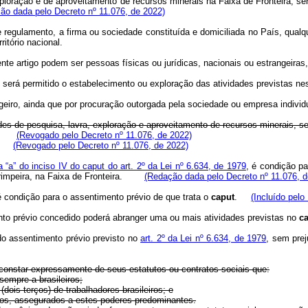
ploração e de aproveitamento de recursos minerais na Faixa de Fronteira, se
ão dada pelo Decreto nº 11.076, de 2022)
regulamento, a firma ou sociedade constituída e domiciliada no País, qualque
itório nacional.
nte artigo podem ser pessoas físicas ou jurídicas, nacionais ou estrangeira
o será permitido o estabelecimento ou exploração das atividades previstas nes
geiro, ainda que por procuração outorgada pela sociedade ou empresa individ
es de pesquisa, lavra, exploração e aproveitamento de recursos minerais, se
(Revogado pelo Decreto nº 11.076, de 2022)
(Revogado pelo Decreto nº 11.076, de 2022)
a “a” do inciso IV do caput do art. 2º da Lei nº 6.634, de 1979
, é condição pa
 garimpeira, na Faixa de Fronteira.
(Redação dada pelo Decreto nº 11.076, d
é condição para o assentimento prévio de que trata o
caput
.
(Incluído pelo
nto prévio concedido poderá abranger uma ou mais atividades previstas no
c
o assentimento prévio previsto no
art. 2º da Lei nº 6.634, de 1979
, sem pre
r constar expressamente de seus estatutos ou contratos sociais que:
sempre a brasileiros;
dois terços) de trabalhadores brasileiros; e
eiros, assegurados a estes poderes predominantes.