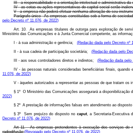
III - a responsabilidade e a orientação intelectual e administrativa 
IV - as cotas ou ações representativas do capital social serão inalie
V - a empresa não poderá efetuar nenhuma alteração do seu instrum
Parágrafo único - As empresas constituídas sob a forma de sociedad
pelo Decreto nº 11.076, de 2022)
Art. 10. As empresas titulares de outorga para exploração de serv
Ministério das Comunicações e à Junta Comercial competente, as informaç
I - à sua administração e gerência;
(Redação dada pelo Decreto nº 1
II - à sua cadeia de participação societária;
(Redação dada pelo Decr
III - aos seus controladores diretos e indiretos;
(Redação dada pelo 
IV - às pessoas naturais consideradas beneficiárias finais, quando
11.076, de 2022)
V - àqueles autorizados a representar as pessoas de que tratam os inc
§ 1º O Ministério das Comunicações assegurará a disponibilização 
2022)
§ 2º A prestação de informações falsas em atendimento ao dispost
§ 3º Sem prejuízo do disposto no
caput
, a Secretaria-Executiva 
Decreto nº 11.076, de 2022)
Art 11. - As empresas pretendentes à execução dos serviços de ra
radiodifusão:
(Revogado pelo Decreto nº 11.076, de 2022)