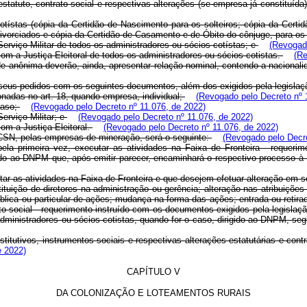
 estatuto, contrato social e respectivas alterações (se empresa já constituí
-cotístas (cópia da Certidão de Nascimento para os solteiros; cópia da Ce
ivorciados e cópia da Certidão de Casamento e de Óbito do cônjuge, para os
erviço Militar de todos os administradores ou sócios-cotístas; e
(Revogado
m a Justiça Eleitoral de todos os administradores ou sócios-cotistas.
(Re
de anônima deverão, ainda, apresentar relação nominal, contendo a nacional
ir seus pedidos com os seguintes documentos, além dos exigidos pela legisla
nadas no art. 18, quando empresa, individual;
(Revogado pelo Decreto nº 
caso;
(Revogado pelo Decreto nº 11.076, de 2022)
erviço Militar; e
(Revogado pelo Decreto nº 11.076, de 2022)
om a Justiça Eleitoral.
(Revogado pelo Decreto nº 11.076, de 2022)
 CSN, pelas empresas de mineração, será o seguinte:
(Revogado pelo Decre
a primeira vez, executar as atividades na Faixa de Fronteira - requerim
ido ao DNPM que, após emitir parecer, encaminhará o respectivo processo à 
r as atividades na Faixa de Fronteira e que desejem efetuar alteração em seu 
uição de diretores na administração ou gerência; alteração nas atribuições
lica ou particular de ações; mudança na forma das ações; entrada ou retirad
to social - requerimento instruído com os documentos exigidos pela legislaçã
ministradores ou sócios-cotistas, quando for o caso, dirigido ao DNPM, seg
utivos, instrumentos sociais e respectivas alterações estatutárias e contra
e 2022)
CAPÍTULO V
DA COLONIZAÇÃO E LOTEAMENTOS RURAIS