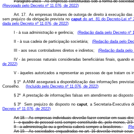
Parágrafo único - As empresas constituídas sob a forma de sociedad
(Revogado pelo Decreto nº 11.076, de 2022)
Art. 17. As empresas titulares de outorga de direito à execução das 
sem prejuízo da obrigação prevista no
caput
do art. 81 do Decreto-Lei nº 
dada pelo Decreto nº 11.076, de 2022)
I - à sua administração e gerência;
(Redação dada pelo Decreto nº 1
II - à sua cadeia de participação societária;
(Redação dada pelo Decr
III - aos seus controladores diretos e indiretos;
(Redação dada pelo 
IV - às pessoas naturais consideradas beneficiárias finais, quando 
de 2022)
V - àqueles autorizados a representar as pessoas de que tratam os inc
§ 1º A ANM assegurará a disponibilização das informações previst
Conselho.
(Incluído pelo Decreto nº 11.076, de 2022)
§ 2º A prestação de informações falsas em atendimento ao dispost
§ 3º Sem prejuízo do disposto no
caput
, a Secretaria-Executiva 
Decreto nº 11.076, de 2022)
Art 18. - As empresas individuais deverão fazer constar em suas de
I - o quadro de pessoal será sempre constítuído de, pelo menos, 2/3 (
II - a administração ou a gerência caberá sempre a brasileiros.
(Re
Art 19. - As sociedades enquadradas no art. 16 deverão instruir se