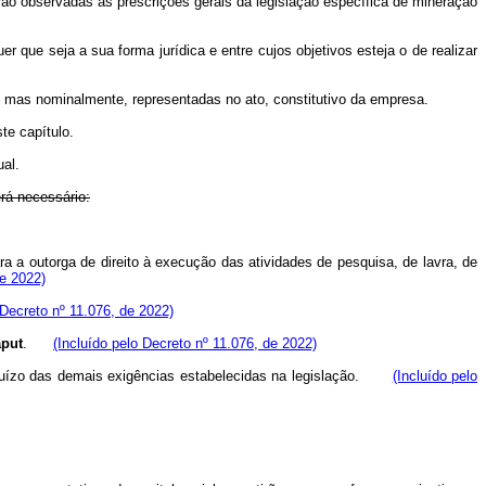
rão observadas as prescrições gerais da legislação específica de mineração
r que seja a sua forma jurídica e entre cujos objetivos esteja o de realizar
s, mas nominalmente, representadas no ato, constitutivo da empresa.
te capítulo.
ual.
rá necessário:
ra a outorga de direito à execução das atividades de pesquisa, de lavra, de
e 2022)
 Decreto nº 11.076, de 2022)
aput
.
(Incluído pelo Decreto nº 11.076, de 2022)
juízo das demais exigências estabelecidas na legislação.
(Incluído pelo