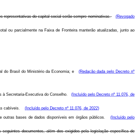
s representativas do capital social serão sempre nominativas.
(Revogado
tal ou parcialmente na Faixa de Fronteira manterão atualizadas, junto ao
al do Brasil do Ministério da Economia; e
(Redação dada pelo Decreto nº
 à Secretaria-Executiva do Conselho.
(Incluído pelo Decreto nº 11.076, de
as cabíveis.
(Incluído pelo Decreto nº 11.076, de 2022)
de outras bases de dados disponíveis em órgãos públicos.
(Incluído pelo
s seguintes documentos, além dos exigidos pela legislação específica de