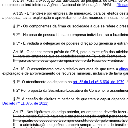
Art. 14 Para a execução das atividades de pesquisa, de lavra, de ex
e o processo terá início na Agência Nacional de Mineração - ANM.
(Redaç
Art 15 - Entende-se por empresa de mineração, para os efeitos deste 
a pesquisa, lavra, exploração e aproveitamento dos recursos minerais no terr
§ 1º - Os componentes da firma ou sociedade a que se refere o prese
§ 2º - No caso de pessoa física ou empresa individual, só a brasileir
§ 3º - É vedada a delegação de poderes direção ou gerência a estran
Art 16 - O assentimento prévio do CSN, para a execução das atividad
I - para as empresas que se estabelecerem na Faixa de Fronteira; e
II - para as empresas que irão operar dentro da Faixa de Fronteira.
Art. 16 O assentimento prévio relativo aos atos de que trata a
alíne
exploração e de aproveitamento de recursos minerais, inclusive de lavra
§ 1º O atendimento ao disposto no
art. 3º da Lei nº 6.634, de 1979
, 
§ 2º Por proposta da Secretaria-Executiva do Conselho, o assentime
§ 3º A cessão de direitos minerários de que trata o
caput
depende d
Decreto nº 11.076, de 2022)
Art 17 - Nas hipóteses do artigo anterior, as empresas deverão faze
I - pelo menos 51% (cinqüenta e um por cento) do capital pertencerá 
II - o quadro de pessoal será sempre constituído de, pelo menos, 2/3 (
III - a administração ou gerência caberá sempre a maioria de brasil