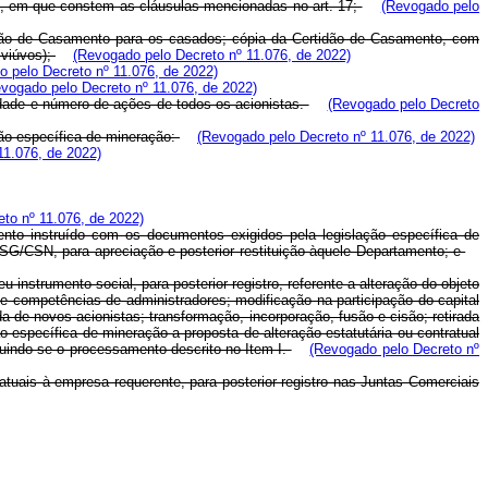
da), em que constem as cláusulas mencionadas no art. 17;
(Revogado pelo
rtidão de Casamento para os casados; cópia da Certidão de Casamento, com
 viúvos);
(Revogado pelo Decreto nº 11.076, de 2022)
 pelo Decreto nº 11.076, de 2022)
vogado pelo Decreto nº 11.076, de 2022)
idade e número de ações de todos os acionistas.
(Revogado pelo Decreto
ção específica de mineração:
(Revogado pelo Decreto nº 11.076, de 2022)
11.076, de 2022)
to nº 11.076, de 2022)
ento instruído com os documentos exigidos pela legislação específica de
SG/CSN, para apreciação e posterior restituição àquele Departamento; e
instrumento social, para posterior registro, referente a alteração do objeto
 e competências de administradores; modificação na participação do capital
a de novos acionistas; transformação, incorporação, fusão e cisão; retirada
o específica de mineração a proposta de alteração estatutária ou contratual
uindo-se o processamento descrito no Item I.
(Revogado pelo Decreto nº
tuais à empresa requerente, para posterior registro nas Juntas Comerciais