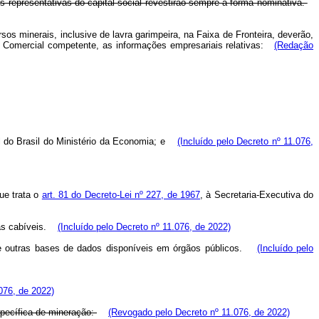
 representativas do capital social revestirão sempre a forma nominativa.
sos minerais, inclusive de lavra garimpeira, na Faixa de Fronteira, deverão,
a Comercial competente, as informações empresariais relativas:
(Redação
 do Brasil do Ministério da Economia; e
(Incluído pelo Decreto nº 11.076,
ue trata o
art. 81 do Decreto-Lei nº 227, de 1967
, à Secretaria-Executiva do
as cabíveis.
(Incluído pelo Decreto nº 11.076, de 2022)
de outras bases de dados disponíveis em órgãos públicos.
(Incluído pelo
076, de 2022)
specífica de mineração:
(Revogado pelo Decreto nº 11.076, de 2022)