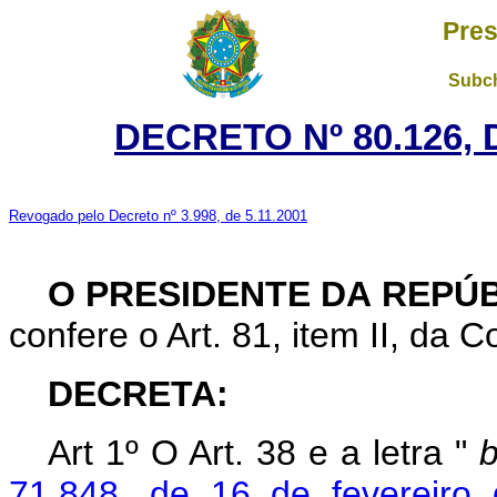
Pres
Subch
DECRETO Nº 80.126, 
Revogado pelo Decreto nº 3.998, de 5.11.2001
O PRESIDENTE DA REPÚ
confere o Art. 81, item II, da C
DECRETA:
Art
1º O Art. 38 e a letra "
71.848, de 16 de fevereiro