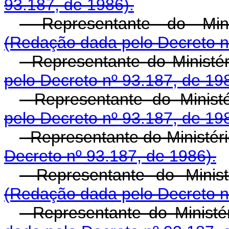
93.187, de 1986).
- Representante do Mini
(Redação dada pelo Decreto n
- Representante do Ministé
pelo Decreto nº 93.187, de 19
- Representante do Ministé
pelo Decreto nº 93.187, de 19
- Representante do Ministé
Decreto nº 93.187, de 1986).
- Representante do Minist
(Redação dada pelo Decreto n
- Representante do Minist