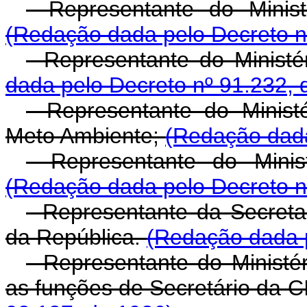
- Representante do Minist
(Redação dada pelo Decreto n
- Representante do Minist
dada pelo Decreto nº 91.232, 
- Representante do Minist
Meto Ambiente;
(Redação dada
- Representante do Minis
(Redação dada pelo Decreto n
- Representante da Secreta
da República.
(Redação dada p
- Representante do Minist
as funções de Secretário da 