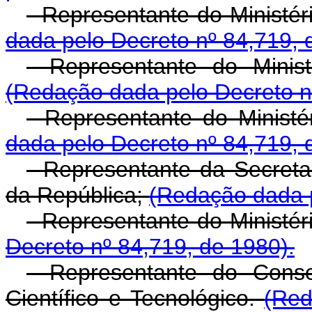
- Representante do Ministé
dada pelo Decreto nº 84,719, 
- Representante do Minist
(Redação dada pelo Decreto n
- Representante do Minist
dada pelo Decreto nº 84,719, 
- Representante da Secreta
da República;
(Redação dada p
- Representante do Ministéri
Decreto nº 84,719, de 1980).
- Representante do Conse
Científico e Tecnológico.
(Red