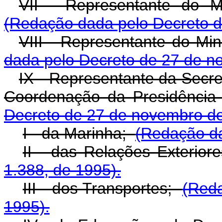
VII - Representante do Mi
(Redação dada pelo Decreto d
VIII - Representante do Mi
dada pelo Decreto de 27 de n
IX - Representante da Secr
Coordenação da Presidência
Decreto de 27 de novembro de
I - da Marinha;
(Redação da
II - das Relações Exterio
1.388, de 1995).
III - dos Transportes;
(Reda
1995).