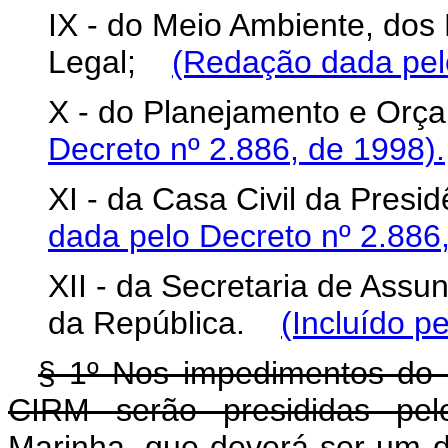
IX - do Meio Ambiente, dos
Legal;
(Redação dada pelo
X - do Planejamento e Or
Decreto nº 2.886, de 1998).
XI - da Casa Civil da Pres
dada pelo Decreto nº 2.886,
XII - da Secretaria de Assu
da República.
(Incluído p
§ 1º Nos impedimentos do 
CIRM serão presididas pelo
Marinha, que deverá ser um do