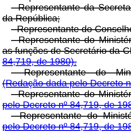
- Representante da Secreta
da República;
- Representante do Conselh
- Representante do Minist
as funções de Secretário da 
84,719, de 1980).
- Representante do Mini
(Redação dada pelo Decreto n
- Representante do Ministé
pelo Decreto nº 84,719, de 19
- Representante do Ministé
pelo Decreto nº 84,719, de 19