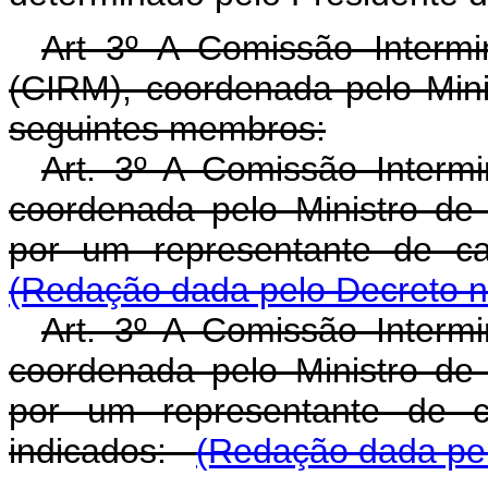
Art 3º A Comissão Intermi
(CIRM), coordenada pelo Minis
seguintes membros:
Art. 3º A Comissão Intermi
coordenada pelo Ministro de
por um representante de ca
(Redação dada pelo Decreto nº
Art. 3º A Comissão Intermi
coordenada pelo Ministro de
por um representante de c
indicados:
(Redação dada pel