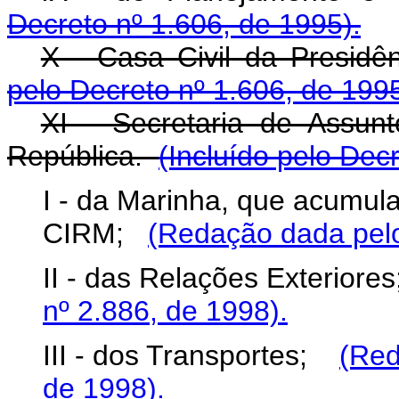
Decreto nº 1.606, de 1995).
X - Casa Civil da Presid
pelo Decreto nº 1.606, de 1995
XI - Secretaria de Assunt
República.
(Incluído pelo Dec
I - da Marinha, que acumula
CIRM;
(Redação dada pelo
II - das Relações Exterior
nº 2.886, de 1998).
III - dos Transportes;
(Red
de 1998).