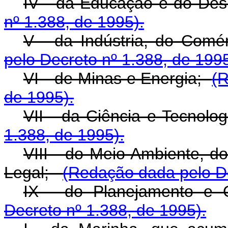
IV - da Educação e do De
nº 1.388, de 1995).
V - da Indústria, do Com
pelo Decreto nº 1.388, de 1995
VI - de Minas e Energia;
(R
de 1995).
VII - da Ciência e Tecnolo
1.388, de 1995).
VIII - do Meio Ambiente, d
Legal;
(Redação dada pelo De
IX - do Planejamento
Decreto nº 1.388, de 1995).