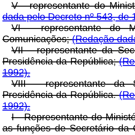
V - representante do Minis
dada pelo Decreto nº 543, de 
VI - representante do M
Comunicações;
(Redação dada
VII - representante da Sec
Presidência da República;
(Re
1992).
VIII - representante da
Presidência da República.
(Re
1992).
I - Representante do Minis
as funções de Secretário da