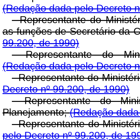
(Redação dada pelo Decreto n
- Representante do Minist
as funções de Secretário da 
99.200, de 1990)
- Representante do Mini
(Redação dada pelo Decreto n
- Representante do Ministé
Decreto nº 99.200, de 1990)
- Representante do Min
Planejamento;
(Redação dada 
- Representante do Ministéri
pelo Decreto nº 99.200, de 19