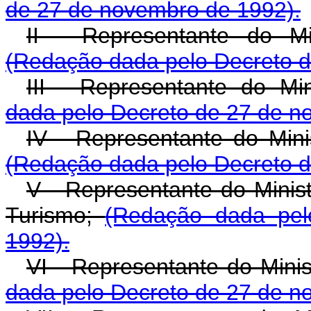
de 27 de novembro de 1992).
II - Representante do Min
(Redação dada pelo Decreto d
III - Representante do Mi
dada pelo Decreto de 27 de n
IV - Representante do Min
(Redação dada pelo Decreto d
V - Representante do Minist
Turismo;
(Redação dada pe
1992).
VI - Representante do Mini
dada pelo Decreto de 27 de n