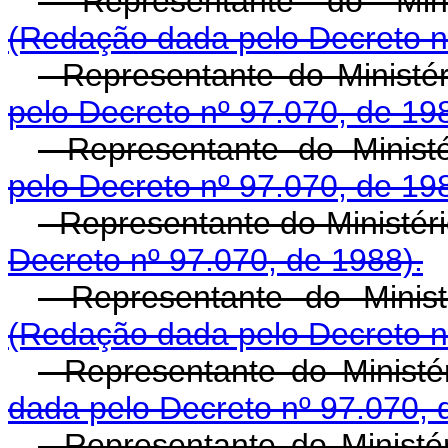
- Representante do Mini
(Redação dada pelo Decreto n
- Representante do Ministé
pelo Decreto nº 97.070, de 19
- Representante do Ministé
pelo Decreto nº 97.070, de 19
- Representante do Ministé
Decreto nº 97.070, de 1988).
- Representante do Minist
(Redação dada pelo Decreto n
- Representante do Minist
dada pelo Decreto nº 97.070, 
- Representante do Ministér