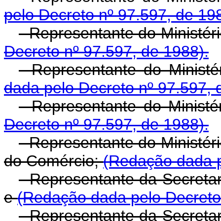
pelo Decreto nº 97.597, de 19
- Representante do Ministé
Decreto nº 97.597, de 1988).
- Representante do Minist
dada pelo Decreto nº 97.597, 
- Representante do Ministér
Decreto nº 97.597, de 1988).
- Representante do Ministér
do Comércio;
(Redação dada p
- Representante da Secreta
e
(Redação dada pelo Decreto 
- Representante da Secretar