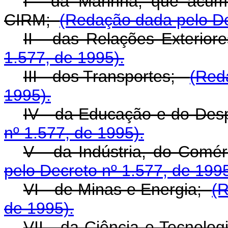
I - da Marinha, que acum
CIRM;
(Redação dada pelo De
II - das Relações Exterio
1.577, de 1995).
III - dos Transportes;
(Red
1995).
IV - da Educação e do De
nº 1.577, de 1995).
V - da Indústria, do Com
pelo Decreto nº 1.577, de 1995
VI - de Minas e Energia;
(R
de 1995).
VII - da Ciência e Tecnol