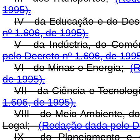
1995).
IV - da Educação e do De
nº 1.606, de 1995).
V - da Indústria, do Com
pelo Decreto nº 1.606, de 1995
VI - de Minas e Energia;
(R
de 1995).
VII - da Ciência e Tecnol
1.606, de 1995).
VIII - do Meio Ambiente, d
Legal;
(Redação dada pelo De
IX - do Planejamento 