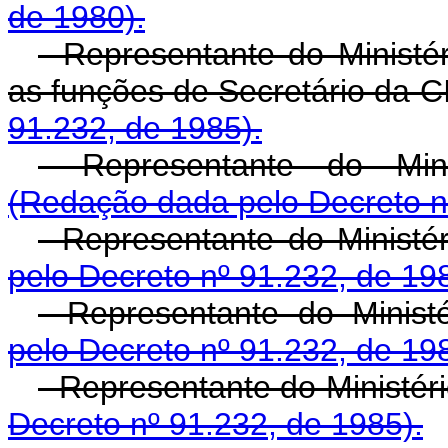
de 1980).
- Representante do Minist
as funções de Secretário da 
91.232, de 1985).
- Representante do Mini
(Redação dada pelo Decreto n
- Representante do Ministé
pelo Decreto nº 91.232, de 19
- Representante do Ministé
pelo Decreto nº 91.232, de 19
- Representante do Ministé
Decreto nº 91.232, de 1985).