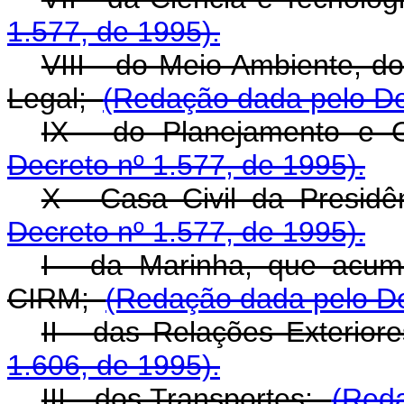
1.577, de 1995).
VIII - do Meio Ambiente, d
Legal;
(Redação dada pelo Dec
IX - do Planejamento 
Decreto nº 1.577, de 1995).
X - Casa Civil da Presi
Decreto nº 1.577, de 1995).
I - da Marinha, que acum
CIRM;
(Redação dada pelo De
II - das Relações Exterio
1.606, de 1995).
III - dos Transportes;
(Reda