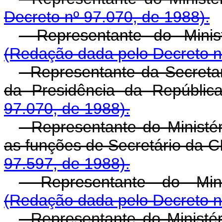
Decreto nº 97.070, de 1988).
- Representante do Minis
(Redação dada pelo Decreto n
- Representante da Secret
da Presidência da Repúblic
97.070, de 1988).
- Representante do Minist
as funções de Secretário da 
97.597, de 1988).
- Representante do Mini
(Redação dada pelo Decreto n
- Representante do Ministé