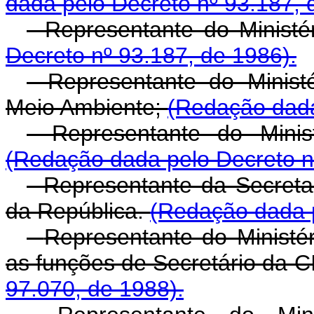
dada pelo Decreto nº 93.187, 
- Representante do Ministér
Decreto nº 93.187, de 1986).
- Representante do Minist
Meio Ambiente;
(Redação dada
- Representante do Minis
(Redação dada pelo Decreto n
- Representante da Secreta
da República.
(Redação dada p
-
Representante do Ministé
as funções de Secretário da 
97.070, de 1988).