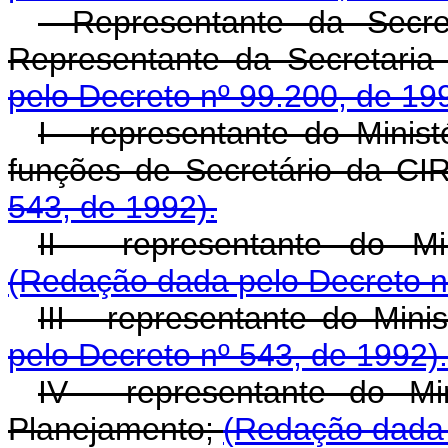
- Representante da Secre
Representante da Secretari
pelo Decreto nº 99.200, de 19
I - representante do Minis
funções de Secretário da C
543, de 1992).
II - representante do Min
(Redação dada pelo Decreto n
III - representante do Min
pelo Decreto nº 543, de 1992).
IV - representante do Mi
Planejamento;
(Redação dada 