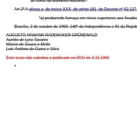
as côres da Bandeira Nacional."
Art 2º A
alínea
a,
do inciso XXX, do artigo 181, do Decreto nº 62.127
"a) produzindo fumaça em níves superiores aos fixad
Brasília, 2 de outubro de 1969; 148º da Independência e 81 da Repúb
AUGUSTO HAMANN RADEMAKER GRÜNEWALD
Aurélio de Lyra Tavares
Márcio de Souza e Mello
Luis Antônio da Gama e Silva
Este texto não substitui o publicado no DOU de 3.10.1969
*