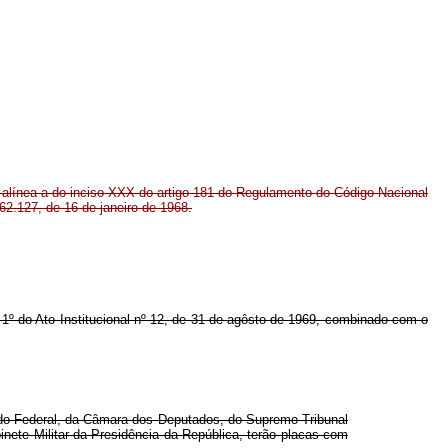
a alínea a do inciso XXX do artigo 181 do Regulamento do Código Nacional
62.127, de 16 de janeiro de 1968.
o 1º do Ato Institucional nº 12, de 31 de agôsto de 1969, combinado com o
ado Federal, da Câmara dos Deputados, do Supremo Tribunal
nete Militar da Presidência da República, terão placas com