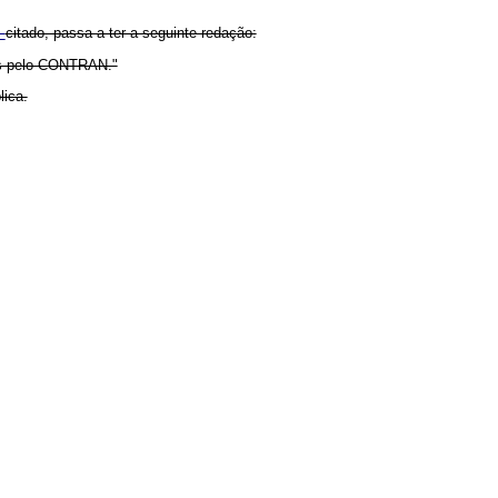
,
citado, passa a ter a seguinte redação:
os pelo CONTRAN."
lica.