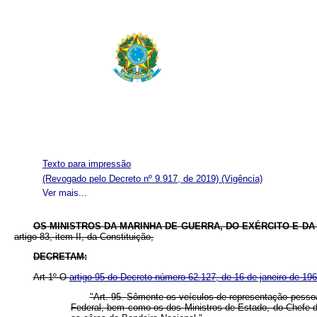
Texto para impressão
(Revogado pelo Decreto nº 9.917, de 2019)
(Vigência)
Ver mais...
OS MINISTROS DA MARINHA DE GUERRA, DO EXÉRCITO E DA
artigo 83, item II, da Constituição,
DECRETAM:
Art 1º O
artigo 95 do Decreto número 62.127, de 16 de janeiro de 19
"Art. 95. Sômente os veículos de representação pesso
Federal, bem como os dos Ministros de Estado, do Chefe do