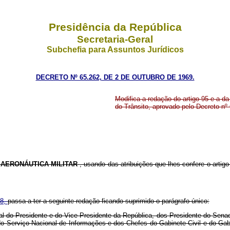
Presidência da República
Secretaria-Geral
Subchefia para Assuntos Jurídicos
DECRETO Nº 65.262, DE 2 DE OUTUBRO DE 1969.
Modifica a redação do artigo 95 e a d
do Trânsito, aprovado pelo Decreto nº 
 AERONÁUTICA MILITAR
, usando das atribuições que lhes confere o artig
68,
passa a ter a seguinte redação ficando suprimido o parágrafo único:
al do Presidente e do Vice-Presidente da República, dos Presidente do Sen
 Serviço Nacional de Informações e dos Chefes do Gabinete Civil e do Gabi