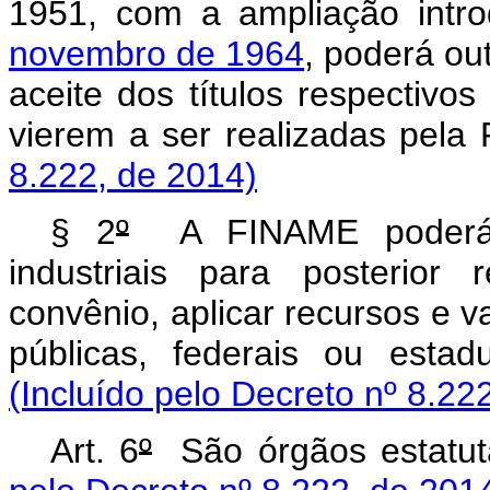
1951, com a ampliação intr
novembro de 1964
, poderá ou
aceite dos títulos respectiv
vierem a ser realizadas pe
8.222, de 2014)
§ 2
º
A FINAME poderá s
industriais para posterior
convênio, aplicar recursos e v
públicas, federais ou esta
(Incluído pelo Decreto nº 8.22
Art. 6
º
São órgãos estatu