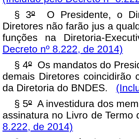
§ 3
º
O Presidente, o Dir
Diretores não farão jus a qua
funções na Diretoria-Ex
Decreto nº 8.222, de 2014)
§ 4
º
Os mandatos do Preside
demais Diretores coincidir
da Diretoria do BNDES.
(Incl
§ 5
º
A investidura dos membr
assinatura no Livro de Term
8.222, de 2014)