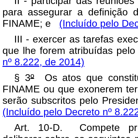
II - participar das reuniõe
para assegurar a definição 
FINAME; e
(Incluído pelo De
III - exercer as tarefas ex
que lhe forem atribuídas pel
nº 8.222, de 2014)
§ 3
º
Os atos que constit
FINAME ou que exonerem terc
serão subscritos pelo Presid
(Incluído pelo Decreto nº 8.22
Art. 10-D. Compete pri