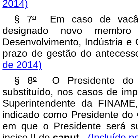
2014)
§ 7
º
Em caso de vacânc
designado novo membro
Desenvolvimento, Indústria e 
prazo de gestão do anteces
de 2014)
§ 8
º
O Presidente do C
substituído, nos casos de imp
Superintendente da FINAME,
indicado como Presidente do 
em que o Presidente será su
inciso II do
caput
.
(Incluído p