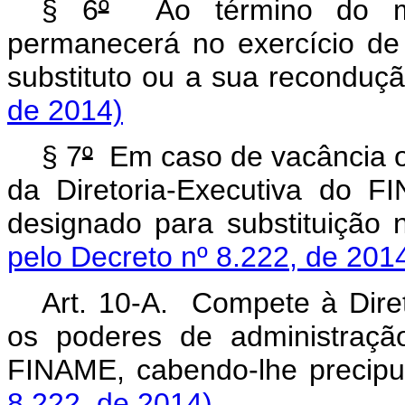
§ 6
º
Ao término do ma
permanecerá no exercício de
substituto ou a sua recondu
de 2014)
§ 7
º
Em caso de vacância ou
da Diretoria-Executiva do 
designado para substituiçã
pelo Decreto nº 8.222, de 201
Art. 10-A. Compete à Diret
os poderes de administraçã
FINAME, cabendo-lhe preci
8.222, de 2014)