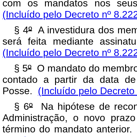
com os mandatos nos seu
(Incluído pelo Decreto nº 8.22
§ 4
º
A investidura dos mem
será feita mediante assina
(Incluído pelo Decreto nº 8.22
§ 5
º
O mandato do membro d
contado a partir da data d
Posse.
(Incluído pelo Decreto
§ 6
º
Na hipótese de reco
Administração, o novo prazo
término do mandato anterior