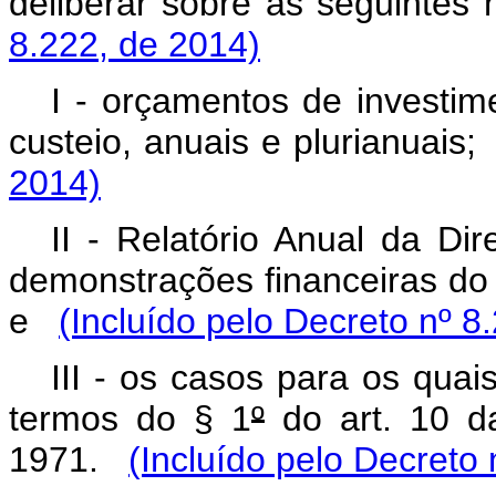
deliberar sobre as seguinte
8.222, de 2014)
I - orçamentos de investime
custeio, anuais e plurianuais
2014)
II - Relatório Anual da D
demonstrações financeiras do 
e
(Incluído pelo Decreto nº 8
III - os casos para os quai
termos do § 1
º
do art. 10 d
1971.
(Incluído pelo Decreto 