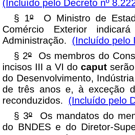
(Incluído pelo Decreto nº 8.22
§ 1
º
O Ministro de Estado
Comércio Exterior indica
Administração.
(Incluído pelo
§ 2
º
Os membros do Consel
incisos III a VI do
caput
serão 
do Desenvolvimento, Indústria
de três anos e, à exceção 
reconduzidos.
(Incluído pelo 
§ 3
º
Os mandatos do memb
do BNDES e do Diretor-Supe