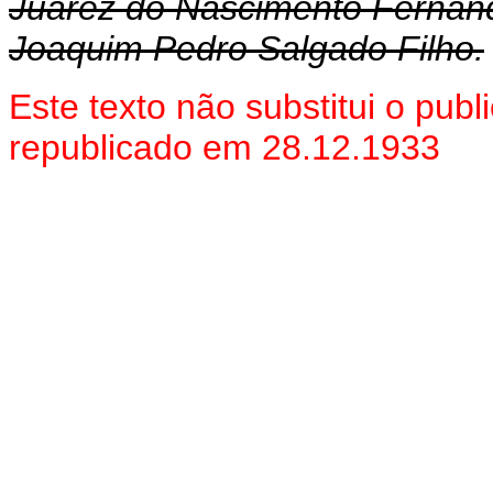
Juarez do Nascimento Fernan
Joaquim Pedro Salgado Filho.
Este texto não substitui o pu
republicado em 28.12.1933