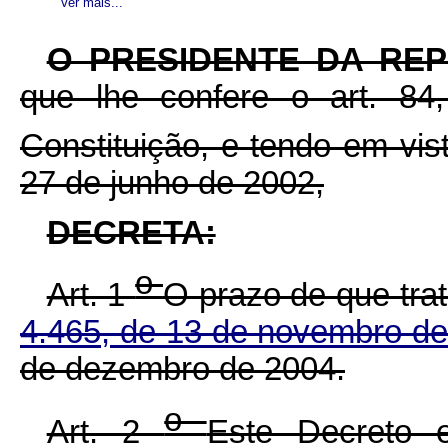
Ver mais...
O PRESIDENTE DA RE
que lhe confere o art. 84,
Constituição, e tendo em vis
27 de junho de 2002,
DECRETA:
o
Art. 1
O prazo de que tra
4.465, de 13 de novembro d
de dezembro de 2004.
o
Art. 2
Este Decreto 