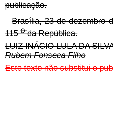
publicação.
Brasília, 23 de dezembro 
o
115
da República.
LUIZ INÁCIO LULA DA SILV
Rubem Fonseca Filho
Este texto não substitui o pu