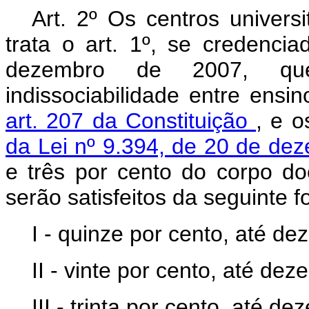
Art. 2º Os centros univers
trata o art. 1º, se credenci
dezembro de 2007, que
indissociabilidade entre ensi
art. 207 da Constituição
, e o
da Lei n
º
9.394, de 20 de de
e três por cento do corpo d
serão satisfeitos da seguinte f
I - quinze por cento, até d
II - vinte por cento, até de
III - trinta por cento, até d