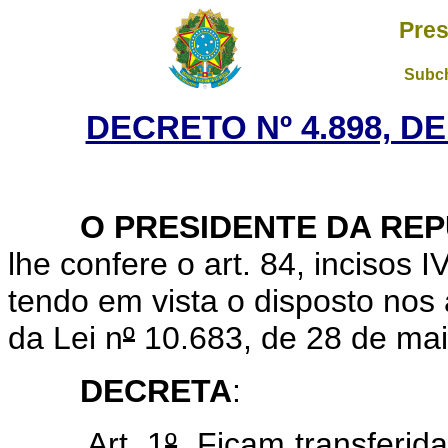
Pres
Subch
DECRETO Nº 4.898, D
O PRESIDENTE DA RE
lhe confere o art. 84, incisos I
tendo em vista o disposto nos ar
da Lei n
º
10.683, de 28 de mai
DECRETA
:
Art. 1
º
Ficam transferid