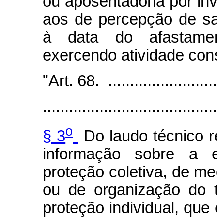
ou aposentadoria por in
aos de percepção de sa
à data do afastamen
exercendo atividade con
"Art. 68. ............................
........................................
o
§ 3
Do laudo técnico r
informação sobre a e
proteção coletiva, de me
ou de organização do t
proteção individual, que 