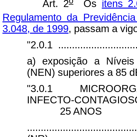
o
Art. 2
Os
itens 2.
Regulamento da Previdência
3.048, de 1999
, passam a vig
"2.0.1 ...............................
a) exposição a Níveis
(NEN) superiores a 85 d
"3.0.1 MICROORG
INFECTO-CONTAGIOS
25 ANOS
.......................................