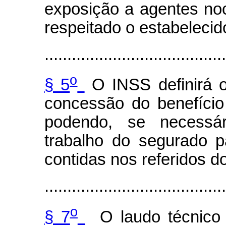
exposição a agentes noci
respeitado o estabelecido
........................................
o
§ 5
O INSS definirá o
concessão do benefício
podendo, se necessár
trabalho do segurado p
contidas nos referidos 
........................................
o
§ 7
O laudo técnico 