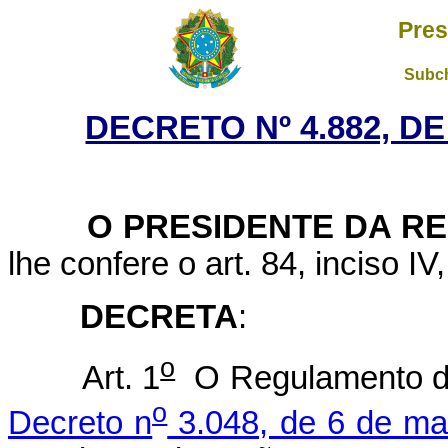
Pres
Subch
DECRETO Nº 4.882, D
O PRESIDENTE DA RE
lhe confere o art. 84, inciso IV
DECRETA
:
o
Art. 1
O Regulamento da 
o
Decreto n
3.048, de 6 de ma