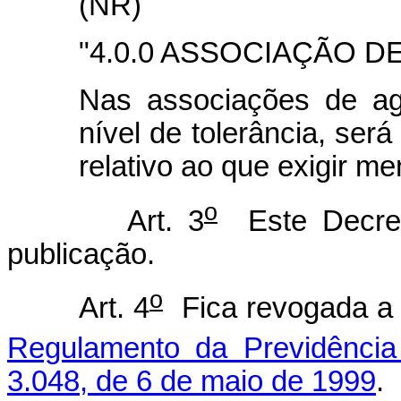
(NR)
"4.0.0 ASSOCIAÇÃO D
Nas associações de ag
nível de tolerância, se
relativo ao que exigir m
o
Art. 3
Este Decret
publicação.
o
Art. 4
Fica revogada 
Regulamento da Previdência
3.048, de 6 de maio de 1999
.