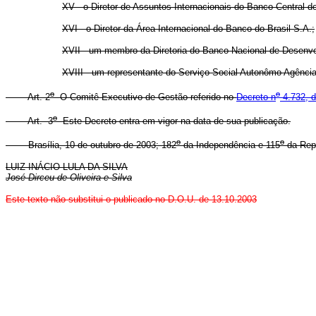
XV - o Diretor de Assuntos Internacionais do Banco Central do
XVI - o Diretor da Área Internacional do Banco do Brasil S.A.;
XVII - um membro da Diretoria do Banco Nacional de Desenv
XVIII - um representante do Serviço Social Autonômo Agênci
o
o
Art. 2
O Comitê Executivo de Gestão referido no
Decreto n
4.732, 
o
Art. 3
Este Decreto entra em vigor na data de sua publicação.
o
o
Brasília, 10 de outubro de 2003; 182
da Independência e 115
da Repú
LUIZ INÁCIO LULA DA SILVA
José Dirceu de Oliveira e Silva
Este texto não substitui o publicado no D.O.U. de 13.10.2003