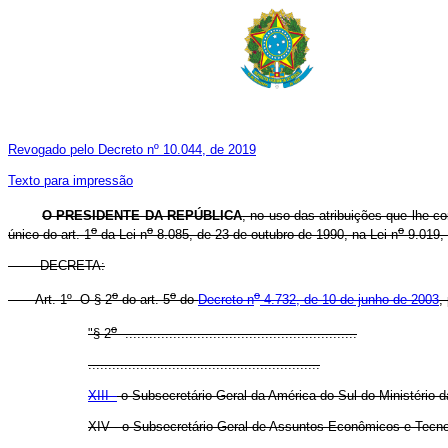
Revogado pelo Decreto nº 10.044, de 2019
Texto para impressão
O PRESIDENTE DA REPÚBLICA
, no uso das atribuições que lhe co
o
o
o
único do art. 1
da Lei n
8.085, de 23 de outubro de 1990, na Lei n
9.019, 
DECRETA:
o
o
o
Art. 1º O § 2
do art. 5
do
Decreto n
4.732, de 10 de junho de 2003
,
o
"§ 2
..........................................................
..........................................................
XIII -
o Subsecretário-Geral da América do Sul do Ministério d
XIV - o Subsecretário-Geral de Assuntos Econômicos e Tecnol