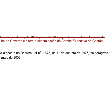
o
Decreto n
4.732, de 10 de junho de 2003, que dispõe sobre a Câmara de
lho de Governo e altera a denominação do Comitê Executivo de Gestão,
o
a o disposto no Decreto-Lei n
1.578, de 11 de outubro de 1977, no parágrafo
 maio de 2003,