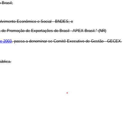
 Brasil;
olvimento Econômico e Social - BNDES; e
a de Promoção de Exportações do Brasil - APEX-Brasil." (NR)
de 2003
, passa a denominar-se Comitê Executivo de Gestão - GECEX.
blica.
*