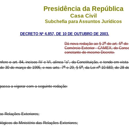
Presidência da República
Casa Civil
Subchefia para Assuntos Jurídicos
DECRETO Nº 4.857, DE 10 DE OUTUBRO DE 2003.
o
o
Dá nova redação ao § 2
do art. 5
do 
Comércio Exterior - CAMEX, do Conse
constante do mesmo Decreto.
nfere o art. 84, incisos IV e VI, alínea "a", da Constituição, e tendo em vist
o
o
o
de 30 de março de 1995, e nos arts. 7
e 29, § 5
, da Lei n
10.683, de 28 de
 passa a vigorar com a seguinte redação:
as Relações Exteriores;
ógicos do Ministério das Relações Exteriores;