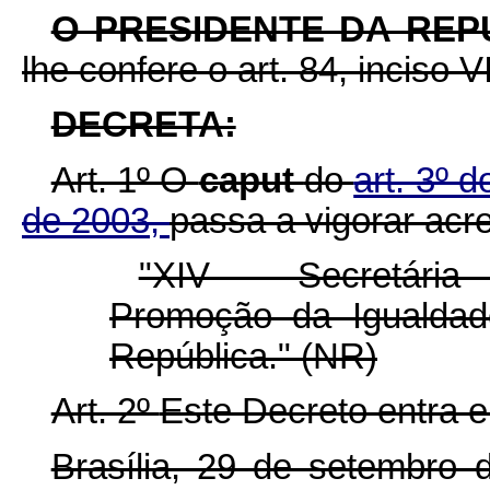
O PRESIDENTE DA REP
lhe confere o art. 84, inciso V
DECRETA:
Art. 1º O
caput
do
art. 3º 
de 2003,
passa a vigorar acre
"XIV - Secretária
Promoção da Igualdad
República." (NR)
Art. 2º
Este Decreto entra e
Brasília, 29 de setembro