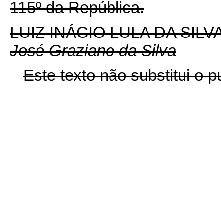
115º
da República.
LUIZ INÁCIO LULA DA SILV
José Graziano da Silva
Este texto não substitui o 