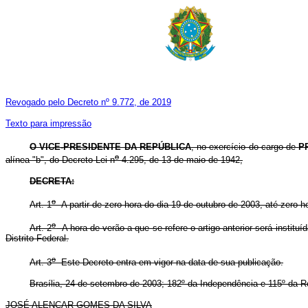
Revogado pelo Decreto nº 9.772, de 2019
Texto para impressão
O VICE-PRESIDENTE DA REPÚBLICA
, no exercício do cargo de
P
o
alínea "b", do Decreto-Lei n
4.295, de 13 de maio de 1942,
DECRETA:
o
Art. 1
A partir de zero hora do dia 19 de outubro de 2003, até zero ho
o
Art. 2
A hora de verão a que se refere o artigo anterior será instit
Distrito Federal.
o
Art. 3
Este Decreto entra em vigor na data de sua publicação.
Brasília, 24 de setembro de 2003; 182º da Independência e 115º da R
JOSÉ ALENCAR GOMES DA SILVA