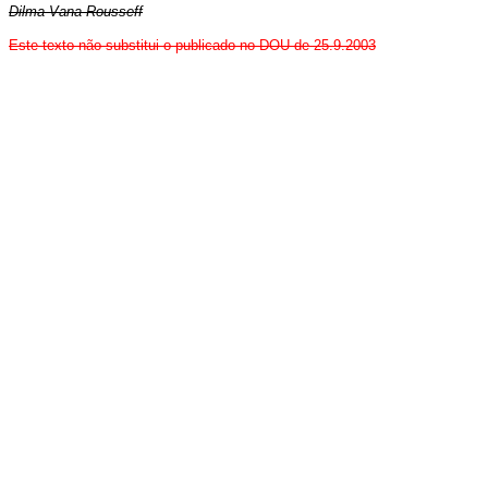
Dilma Vana Rousseff
Este texto não substitui o publicado no DOU de 25.9.2003