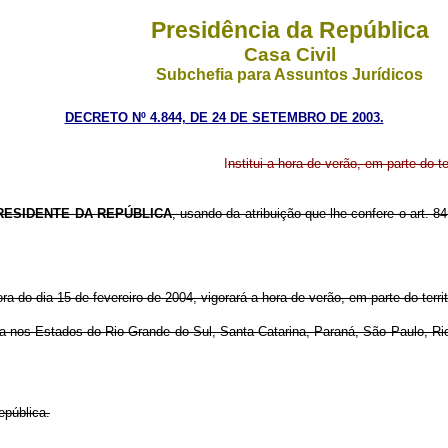
Presidência da República
Casa Civil
Subchefia para Assuntos Jurídicos
DECRETO Nº 4.844, DE 24 DE SETEMBRO DE 2003.
I
nstitui a hora de verão, em parte do te
RESIDENTE DA REPÚBLICA
, usando da atribuição que lhe confere o art. 84
ra do dia 15 de fevereiro de 2004, vigorará a hora de verão, em parte do terr
uída nos Estados do Rio Grande do Sul, Santa Catarina, Paraná, São Paulo, Ri
epública.