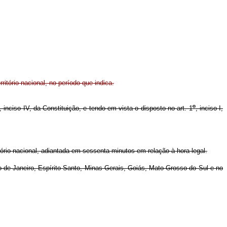
rritório nacional, no período que indica.
o
, inciso IV, da Constituição, e tendo em vista o disposto no art. 1
, inciso I,
itório nacional, adiantada em sessenta minutos em relação à hora legal.
o de Janeiro, Espírito Santo, Minas Gerais, Goiás, Mato Grosso do Sul e no