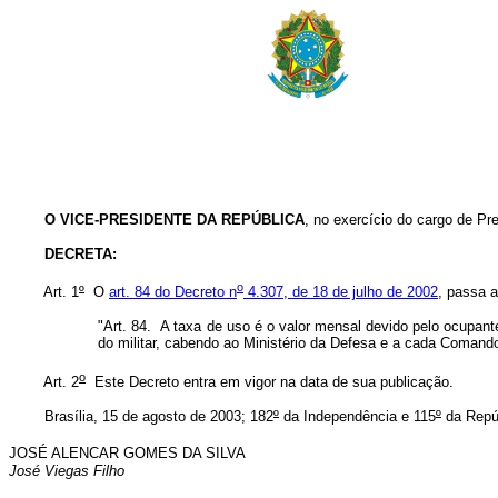
O VICE-PRESIDENTE DA REPÚBLICA
, no exercício do cargo de Pre
DECRETA:
o
Art. 1
º
O
art. 84 do Decreto n
4.307, de 18 de julho de 2002
, passa a
"Art. 84. A taxa de uso é o valor mensal devido pelo ocupan
do militar, cabendo ao Ministério da Defesa e a cada Comand
o
Art. 2
Este Decreto entra em vigor na data de sua publicação.
Brasília, 15 de agosto de 2003; 182
º
da Independência e 115
º
da Repú
JOSÉ ALENCAR GOMES DA SILVA
José Viegas Filho