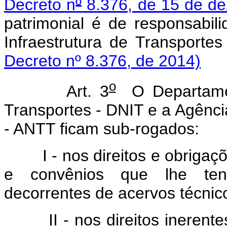
Decreto n
º
8.376, de 15 de d
patrimonial é de responsabi
Infraestrutura de Transp
Decreto nº 8.376, de 2014)
o
Art. 3
O Departament
Transportes - DNIT e a Agênci
- ANTT ficam sub-rogados:
I - nos direitos e obriga
e convênios que lhe tenha
decorrentes de acervos técnico
II - nos direitos ineren