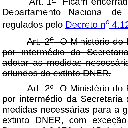
Art. 1
Ficam encerrado
Departamento Nacional d
o
regulados pelo
Decreto n
4.12
o
Art. 2
O Ministério do 
por intermédio da Secretar
adotar as medidas necessári
oriundos do extinto DNER.
Art. 2
º
O Ministério do 
por intermédio da Secretaria
medidas necessárias para a g
extinto DNER, com exceção