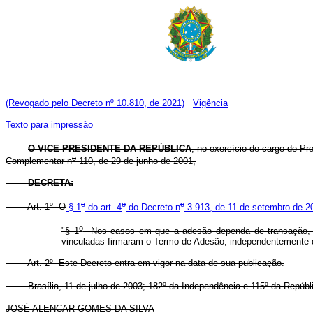
(Revogado pelo Decreto nº 10.810, de 2021)
Vigência
Texto para impressão
O VICE-PRESIDENTE DA REPÚBLICA
, no exercício do cargo de Pre
o
Complementar n
110, de 29 de junho de 2001,
DECRETA:
o
o
o
Art. 1º O
§ 1
do art. 4
do Decreto n
3.913, de 11 de setembro de 2
o
"§ 1
Nos casos em que a adesão dependa de transação, ser
vinculadas firmaram o Termo de Adesão, independentemente da
Art. 2º Este Decreto entra em vigor na data de sua publicação.
Brasília, 11 de julho de 2003; 182º da Independência e 115º da Repúbl
JOSÉ ALENCAR GOMES DA SILVA