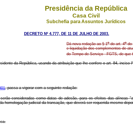
Presidência da República
Casa Civil
Subchefia para Assuntos Jurídicos
DECRETO Nº 4.777, DE 11 DE JULHO DE 2003.
o
o
Dá nova redação ao § 1
do art. 4
do 
e liquidação dos complementos de atu
do Tempo de Serviço - FGTS, de que t
sidente da República, usando da atribuição que lhe confere o art. 84, inciso 
001
, passa a vigorar com a seguinte redação:
ão consideradas como datas de adesão, para os efeitos das alíneas "a" a
 homologação judicial da transação, que deverá ser requerida mesmo depois
.
ica