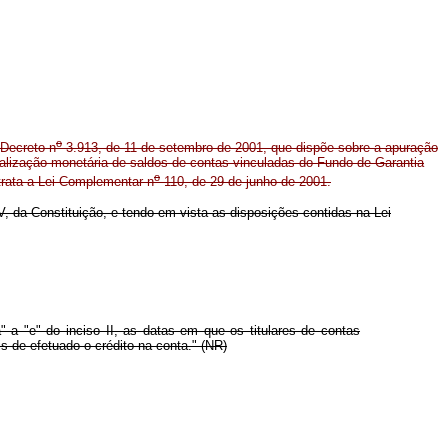
o
Decreto n
3.913, de 11 de setembro de 2001, que dispõe sobre a apuração
alização monetária de saldos de contas vinculadas do Fundo de Garantia
o
rata a Lei Complementar n
110, de 29 de junho de 2001.
IV, da Constituição, e tendo em vista as disposições contidas na Lei
 "e" do inciso II, as datas em que os titulares de contas
 de efetuado o crédito na conta." (NR)