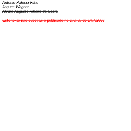
Antonio Palocci Filho
Jaques Wagner
Álvaro Augusto Ribeiro da Costa
Este texto não substitui o publicado no D.O.U. de 14.7.2003